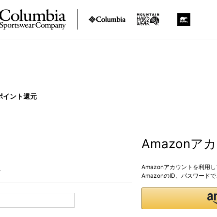
ポイント還元
Amazon
Amazonアカウントを利用
。
AmazonのID、パスワー