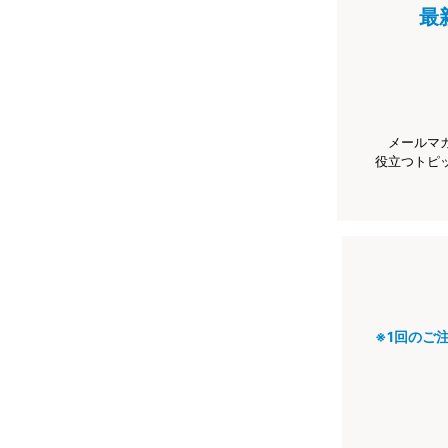
最
メールマ
役立つトピ
※1回のご