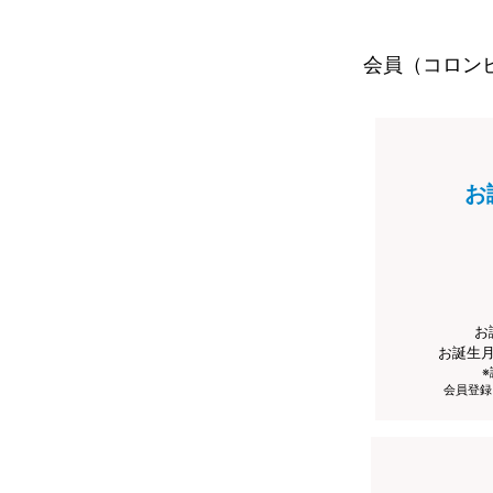
会員（コロン
お
お
お誕生
会員登録