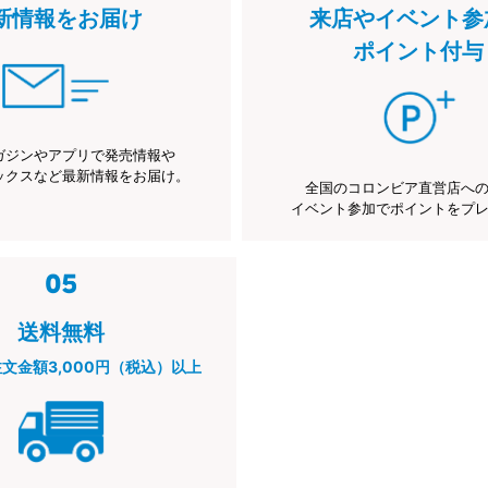
新情報をお届け
来店やイベント参
ポイント付与
ガジンやアプリで発売情報や
ックスなど最新情報をお届け。
全国のコロンビア直営店へ
イベント参加でポイントをプ
送料無料
注文金額3,000円（税込）以上