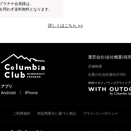
プラチナ会員様は、
を問わず送料無料となります。
詳しくはこちら >>
運営会社(会社概要/採用
店舗検索
企業の社会的責任(CSR)
WEBマガジン“ウィズアウトドア
アプリ
Android
iPhone
ご利用規約
特定商取引に基づく表記
プライバシーポリシー