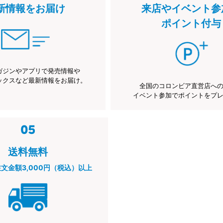
新情報をお届け
来店やイベント参
ポイント付与
ガジンやアプリで発売情報や
ックスなど最新情報をお届け。
全国のコロンビア直営店へ
イベント参加でポイントをプ
送料無料
注文金額3,000円（税込）以上