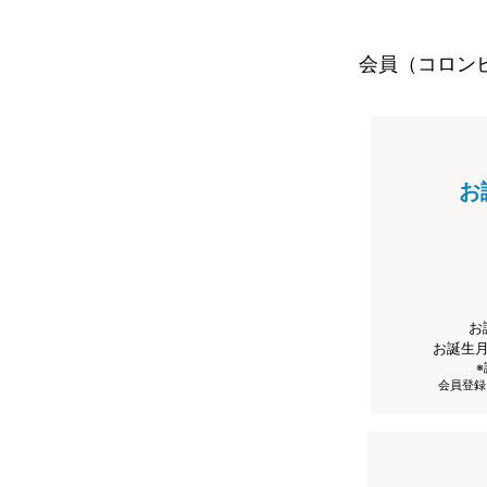
会員（コロン
お
お
お誕生
会員登録