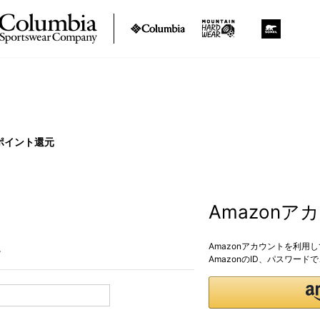
ポイント還元
Amazon
Amazonアカウントを利用
。
AmazonのID、パスワー