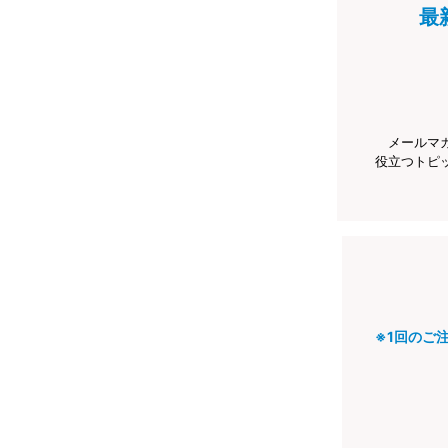
最
メールマ
役立つトピ
※1回のご