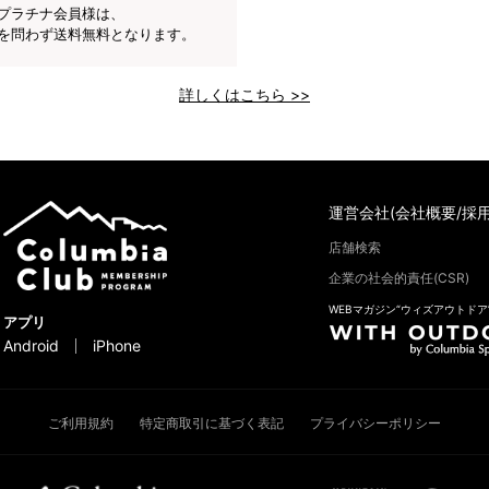
プラチナ会員様は、
を問わず送料無料となります。
詳しくはこちら >>
運営会社(会社概要/採用
店舗検索
企業の社会的責任(CSR)
WEBマガジン“ウィズアウトドア
アプリ
Android
iPhone
ご利用規約
特定商取引に基づく表記
プライバシーポリシー