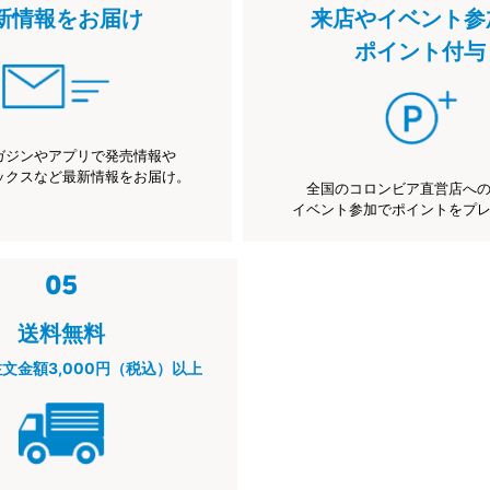
新情報をお届け
来店やイベント参
ポイント付与
ガジンやアプリで発売情報や
ックスなど最新情報をお届け。
全国のコロンビア直営店へ
イベント参加でポイントをプ
送料無料
注文金額3,000円（税込）以上