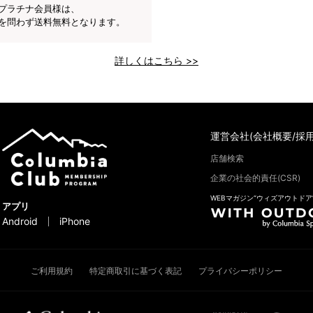
プラチナ会員様は、
を問わず送料無料となります。
詳しくはこちら >>
運営会社(会社概要/採用
店舗検索
企業の社会的責任(CSR)
WEBマガジン“ウィズアウトドア
アプリ
Android
iPhone
ご利用規約
特定商取引に基づく表記
プライバシーポリシー