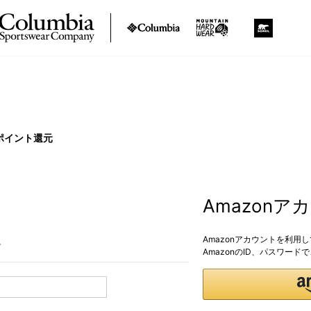
ポイント還元
Amazon
Amazonアカウントを利用
。
AmazonのID、パスワー