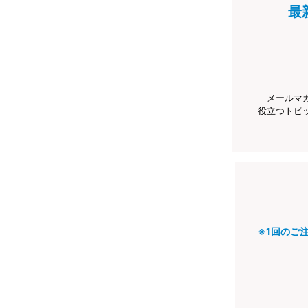
最
メールマ
役立つトピ
※1回のご