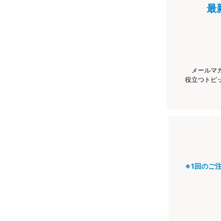
最
メールマ
役立つトピ
※1回のご