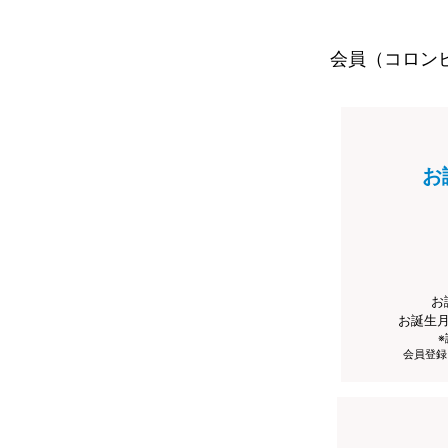
会員（コロン
お
お
お誕生
会員登録