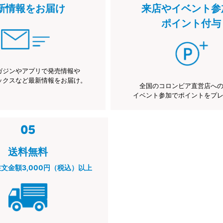
新情報をお届け
来店やイベント参
ポイント付与
ガジンやアプリで発売情報や
ックスなど最新情報をお届け。
全国のコロンビア直営店へ
イベント参加でポイントをプ
送料無料
注文金額3,000円（税込）以上