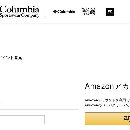
ポイント還元
Amazon
Amazonアカウントを利用
。
AmazonのID、パスワー