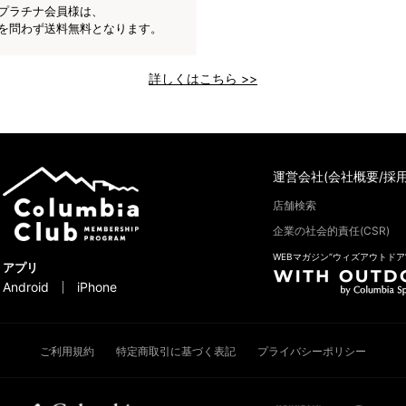
プラチナ会員様は、
を問わず送料無料となります。
詳しくはこちら >>
運営会社(会社概要/採用
店舗検索
企業の社会的責任(CSR)
WEBマガジン“ウィズアウトドア
アプリ
Android
iPhone
ご利用規約
特定商取引に基づく表記
プライバシーポリシー