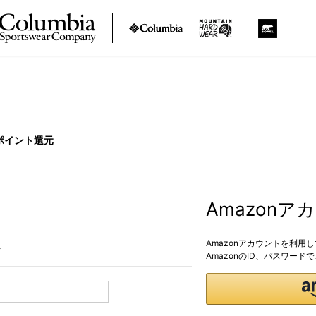
ポイント還元
Amazon
Amazonアカウントを利用
。
AmazonのID、パスワー