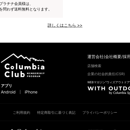
プラチナ会員様は、
を問わず送料無料となります。
詳しくはこちら >>
運営会社(会社概要/採用
店舗検索
企業の社会的責任(CSR)
WEBマガジン“ウィズアウトドア
アプリ
Android
iPhone
ご利用規約
特定商取引に基づく表記
プライバシーポリシー