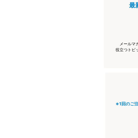
最
メールマ
役立つトピ
※1回のご