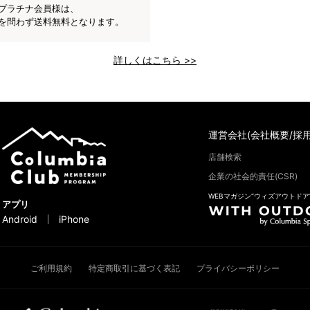
プラチナ会員様は、
を問わず送料無料となります。
詳しくはこちら >>
運営会社(会社概要/採用
店舗検索
企業の社会的責任(CSR)
WEBマガジン“ウィズアウトドア
アプリ
Android
iPhone
ご利用規約
特定商取引に基づく表記
プライバシーポリシー