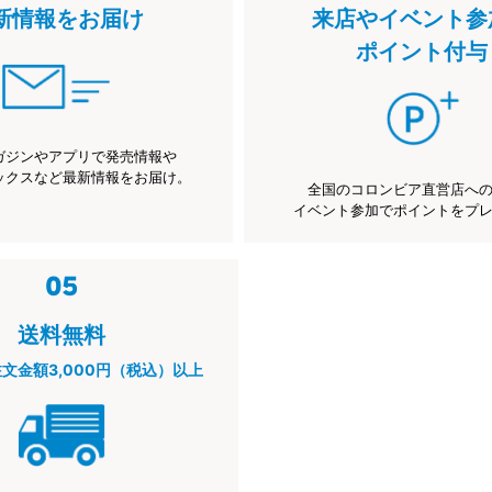
新情報をお届け
来店やイベント参
ポイント付与
ガジンやアプリで発売情報や
ックスなど最新情報をお届け。
全国のコロンビア直営店へ
イベント参加でポイントをプ
送料無料
注文金額3,000円（税込）以上