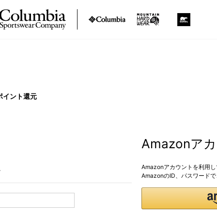
ポイント還元
Amazon
Amazonアカウントを利用
。
AmazonのID、パスワー