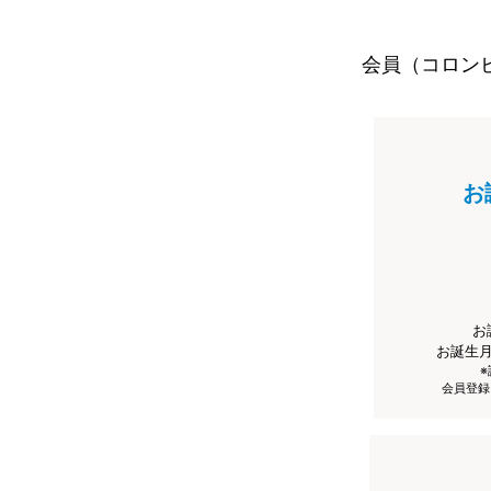
会員（コロン
お
お
お誕生
会員登録