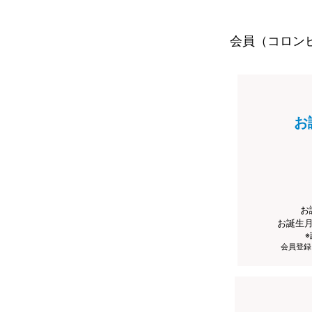
会員（コロン
お
お
お誕生
会員登録