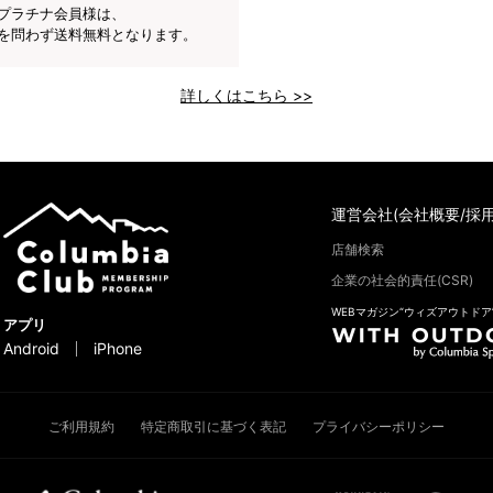
プラチナ会員様は、
を問わず送料無料となります。
詳しくはこちら >>
運営会社(会社概要/採用
店舗検索
企業の社会的責任(CSR)
WEBマガジン“ウィズアウトドア
アプリ
Android
iPhone
ご利用規約
特定商取引に基づく表記
プライバシーポリシー