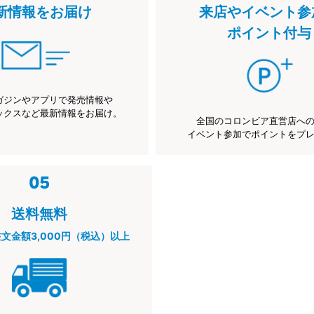
新情報をお届け
来店やイベント参
ポイント付与
ガジンやアプリで発売情報や
ックスなど最新情報をお届け。
全国のコロンビア直営店へ
イベント参加でポイントをプ
送料無料
注文金額3,000円（税込）以上