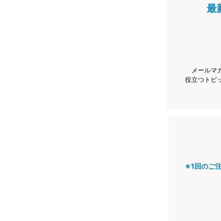
最
メールマ
役立つトピ
※1回のご