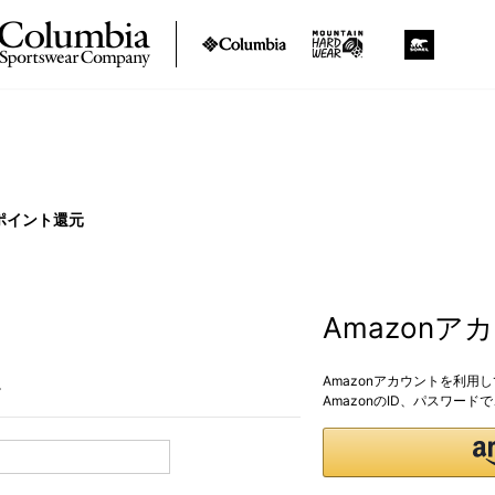
ポイント還元
Amazon
Amazonアカウントを利用
。
AmazonのID、パスワー