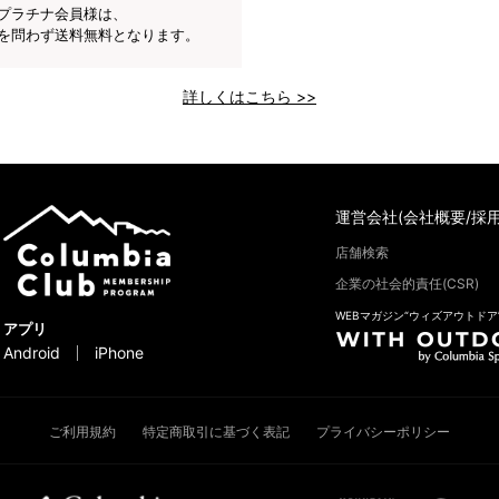
プラチナ会員様は、
を問わず送料無料となります。
詳しくはこちら >>
運営会社(会社概要/採用
店舗検索
企業の社会的責任(CSR)
WEBマガジン“ウィズアウトドア
アプリ
Android
iPhone
ご利用規約
特定商取引に基づく表記
プライバシーポリシー