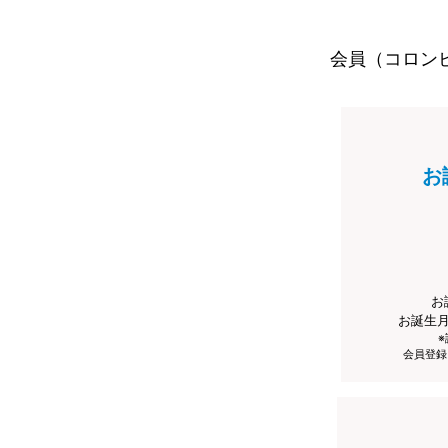
会員（コロン
お
お
お誕生
会員登録