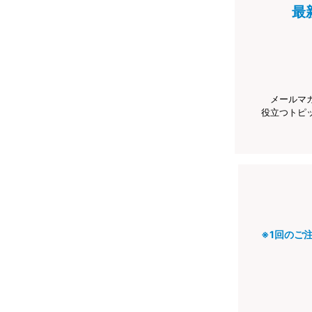
最
メールマ
役立つトピ
※1回のご