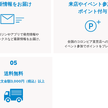
新情報をお届け
来店やイベント参
ポイント付与
ガジンやアプリで発売情報や
ックスなど最新情報をお届け。
全国のコロンビア直営店へ
イベント参加でポイントをプ
送料無料
注文金額3,000円（税込）以上