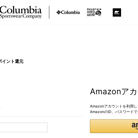
ポイント還元
Amazon
Amazonアカウントを利用
。
AmazonのID、パスワー