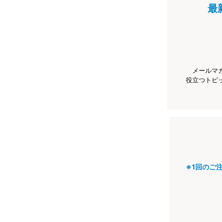
最
メールマ
役立つトピ
※1回のご