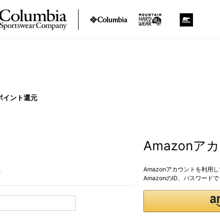
ポイント還元
Amazon
Amazonアカウントを利用
。
AmazonのID、パスワー