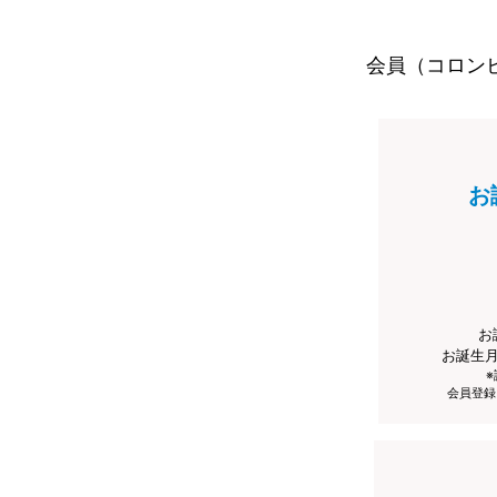
会員（コロン
お
お
お誕生
会員登録