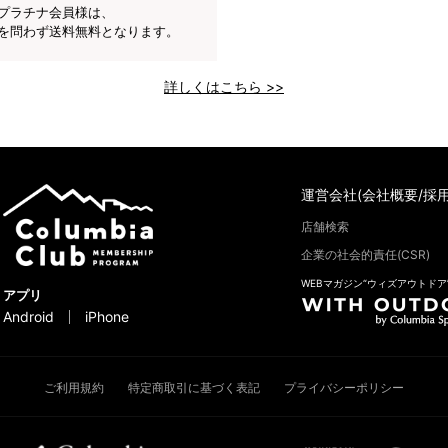
プラチナ会員様は、
を問わず送料無料となります。
詳しくはこちら >>
運営会社(会社概要/採用
店舗検索
企業の社会的責任(CSR)
WEBマガジン“ウィズアウトドア
アプリ
Android
iPhone
ご利用規約
特定商取引に基づく表記
プライバシーポリシー