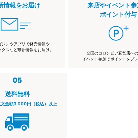
新情報をお届け
来店やイベント参
ポイント付与
ガジンやアプリで発売情報や
ックスなど最新情報をお届け。
全国のコロンビア直営店へ
イベント参加でポイントをプ
送料無料
注文金額3,000円（税込）以上