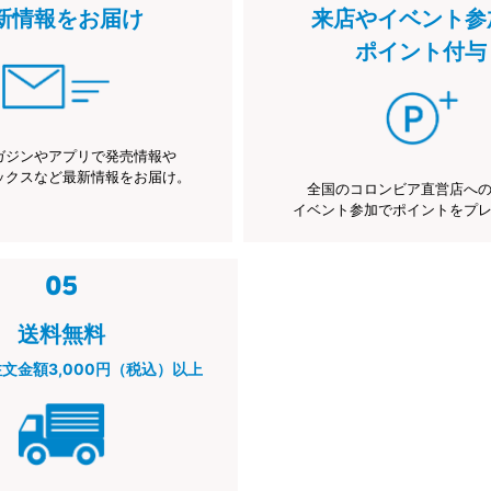
新情報をお届け
来店やイベント参
ポイント付与
ガジンやアプリで発売情報や
ックスなど最新情報をお届け。
全国のコロンビア直営店へ
イベント参加でポイントをプ
送料無料
注文金額3,000円（税込）以上