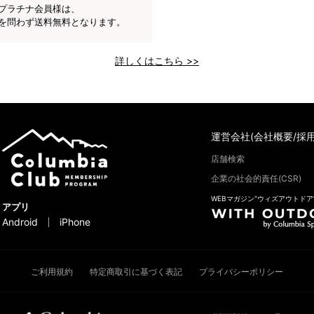
プラチナ会員様は、
を問わず送料無料となります。
詳しくはこちら >>
運営会社(会社概要/採用
店舗検索
企業の社会的責任(CSR)
WEBマガジン“ウィズアウトドア
アプリ
Android
iPhone
ご利用規約
特定商取引に基づく表記
プライバシーポリシー