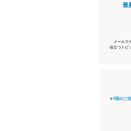
最
メールマ
役立つトピ
※1回のご