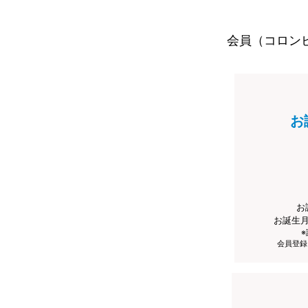
会員（コロン
お
お
お誕生
会員登録