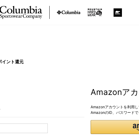
ポイント還元
Amazon
Amazonアカウントを利用
。
AmazonのID、パスワー