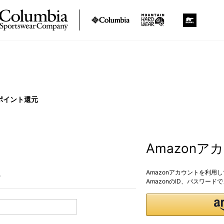
ポイント還元
Amazon
Amazonアカウントを利用
。
AmazonのID、パスワー