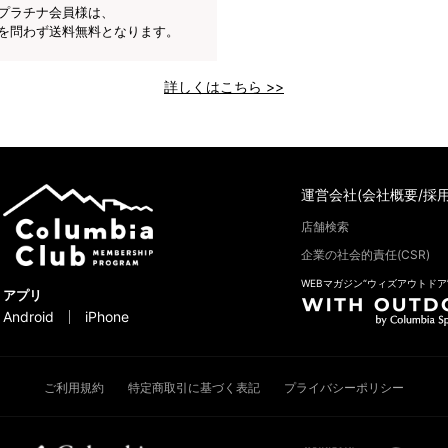
プラチナ会員様は、
を問わず送料無料となります。
詳しくはこちら >>
運営会社(会社概要/採用
店舗検索
企業の社会的責任(CSR)
WEBマガジン“ウィズアウトドア
アプリ
Android
iPhone
ご利用規約
特定商取引に基づく表記
プライバシーポリシー