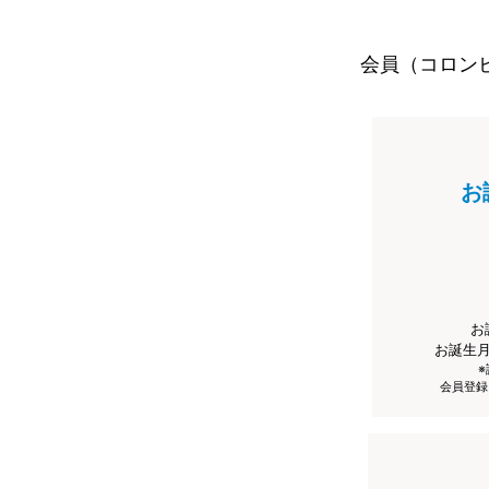
会員（コロン
お
お
お誕生
会員登録