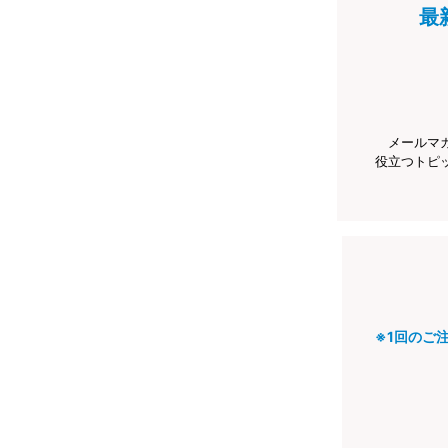
最
メールマ
役立つトピ
※1回のご