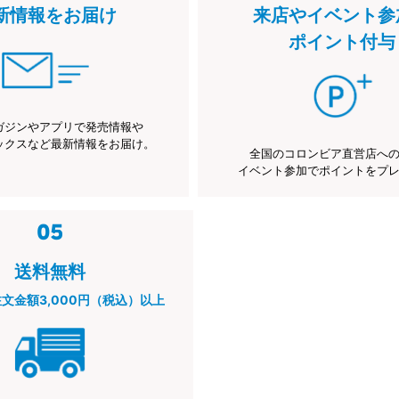
新情報をお届け
来店やイベント参
ポイント付与
ガジンやアプリで発売情報や
ックスなど最新情報をお届け。
全国のコロンビア直営店へ
イベント参加でポイントをプ
送料無料
注文金額3,000円（税込）以上