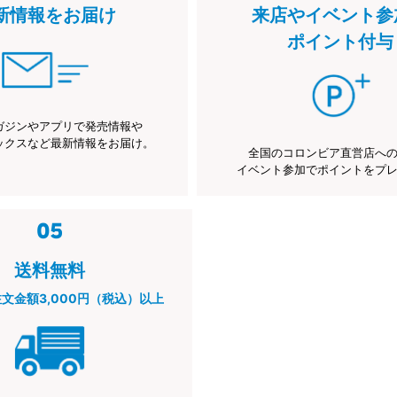
新情報をお届け
来店やイベント参
ポイント付与
ガジンやアプリで発売情報や
ックスなど最新情報をお届け。
全国のコロンビア直営店へ
イベント参加でポイントをプ
送料無料
注文金額3,000円（税込）以上