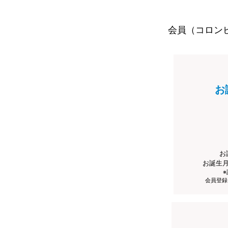
会員（コロン
お
お
お誕生
会員登録