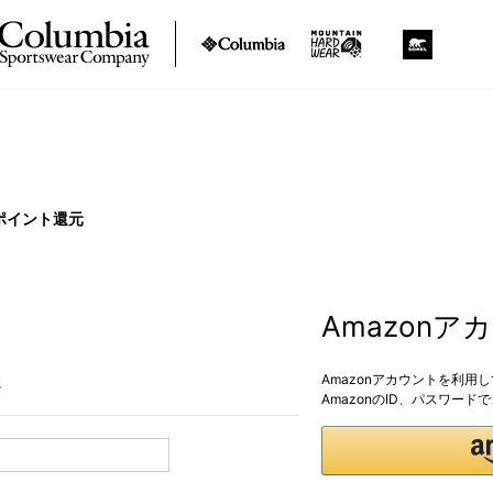
ポイント還元
Amazon
Amazonアカウントを利用
。
AmazonのID、パスワー