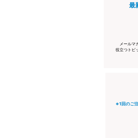
最
メールマ
役立つトピ
※1回のご