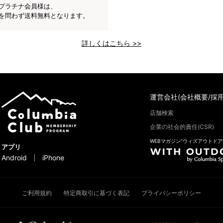
プラチナ会員様は、
を問わず送料無料となります。
詳しくはこちら >>
運営会社(会社概要/採用
店舗検索
企業の社会的責任(CSR)
WEBマガジン“ウィズアウトドア
アプリ
Android
iPhone
ご利用規約
特定商取引に基づく表記
プライバシーポリシー