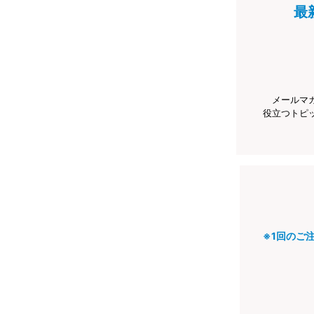
最
メールマ
役立つトピ
※1回のご