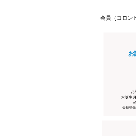
会員（コロン
お
お
お誕生
会員登録