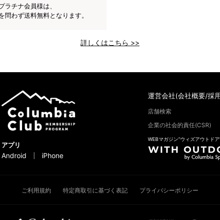
プラチナ会員様は、
を問わず送料無料となります。
詳しくはこちら >>
運営会社(会社概要/採用
店舗検索
企業の社会的責任(CSR)
WEBマガジン“ウィズアウトドア
アプリ
Android
iPhone
ご利用規約
特定商取引に基づく表記
プライバシーポリシー