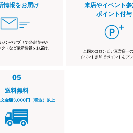
新情報をお届け
来店やイベント参
ポイント付与
ガジンやアプリで発売情報や
ックスなど最新情報をお届け。
全国のコロンビア直営店へ
イベント参加でポイントをプ
送料無料
注文金額3,000円（税込）以上