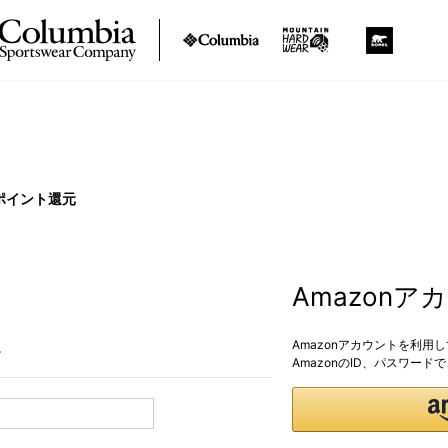
ポイント還元
Amazon
Amazonアカウントを利用
。
AmazonのID、パスワー