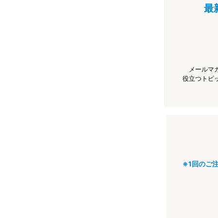
最
メールマ
役立つトピ
※1回のご