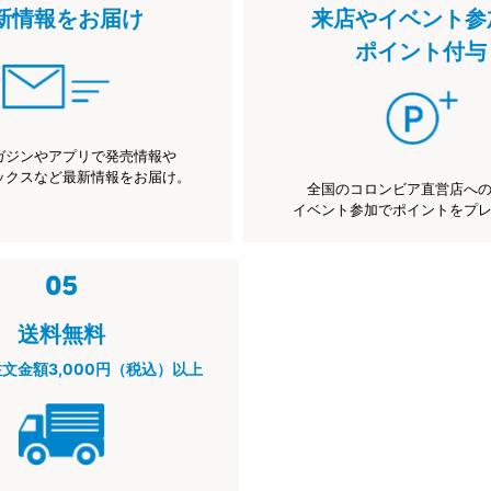
新情報をお届け
来店やイベント参
ポイント付与
ガジンやアプリで発売情報や
ックスなど最新情報をお届け。
全国のコロンビア直営店へ
イベント参加でポイントをプ
送料無料
注文金額3,000円（税込）以上