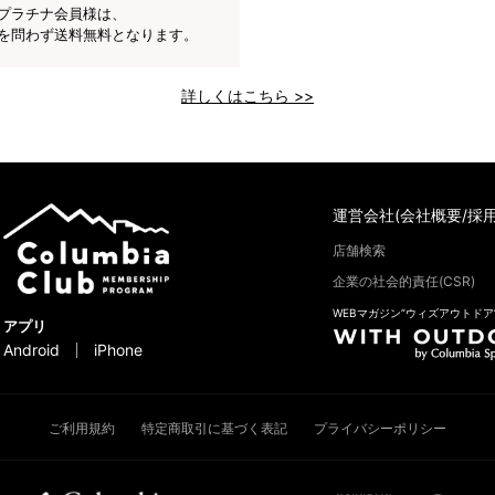
プラチナ会員様は、
を問わず送料無料となります。
詳しくはこちら >>
運営会社(会社概要/採用
店舗検索
企業の社会的責任(CSR)
WEBマガジン“ウィズアウトドア
アプリ
Android
iPhone
ご利用規約
特定商取引に基づく表記
プライバシーポリシー