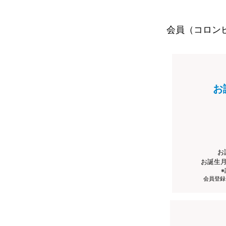
会員（コロン
お
お
お誕生
会員登録