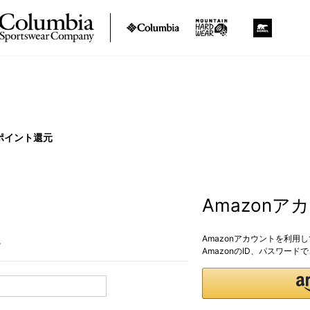
ポイント還元
Amazon
Amazonアカウントを利用
。
AmazonのID、パスワー