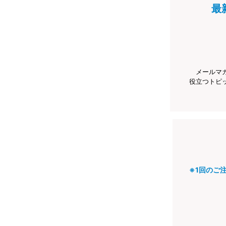
最
メールマ
役立つトピ
※1回のご