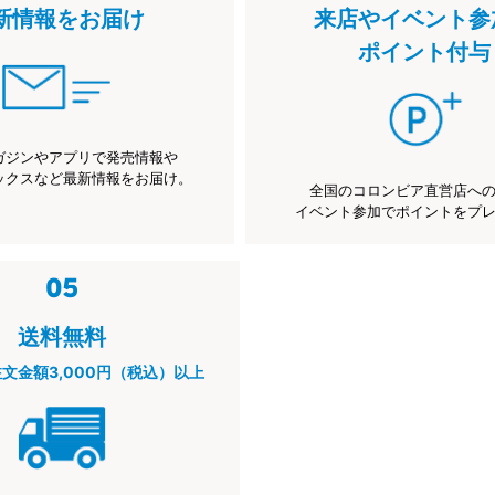
新情報をお届け
来店やイベント参
ポイント付与
ガジンやアプリで発売情報や
ックスなど最新情報をお届け。
全国のコロンビア直営店へ
イベント参加でポイントをプ
送料無料
注文金額3,000円（税込）以上