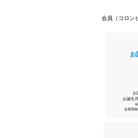
会員（コロン
お
お
お誕生
会員登録