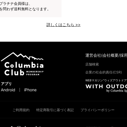
プラチナ会員様は、
を問わず送料無料となります。
詳しくはこちら >>
運営会社(会社概要/採用
店舗検索
企業の社会的責任(CSR)
WEBマガジン“ウィズアウトドア
アプリ
Android
iPhone
ご利用規約
特定商取引に基づく表記
プライバシーポリシー