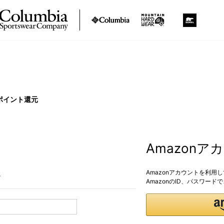
ポイント還元
Amazon
Amazonアカウントを利用
。
AmazonのID、パスワー