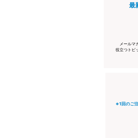
最
メールマ
役立つトピ
※1回のご