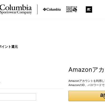
ポイント還元
Amazon
Amazonアカウントを利用
。
AmazonのID、パスワー