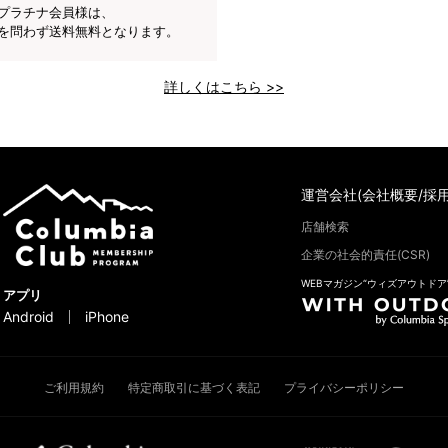
プラチナ会員様は、
を問わず送料無料となります。
詳しくはこちら >>
運営会社(会社概要/採用
店舗検索
企業の社会的責任(CSR)
WEBマガジン“ウィズアウトドア
アプリ
Android
iPhone
ご利用規約
特定商取引に基づく表記
プライバシーポリシー