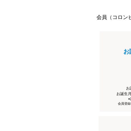
会員（コロン
お
お
お誕生
会員登録