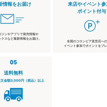
新情報をお届け
来店やイベント参
ポイント付与
ガジンやアプリで発売情報や
ックスなど最新情報をお届け。
全国のコロンビア直営店へ
イベント参加でポイントをプ
送料無料
注文金額3,000円（税込）以上