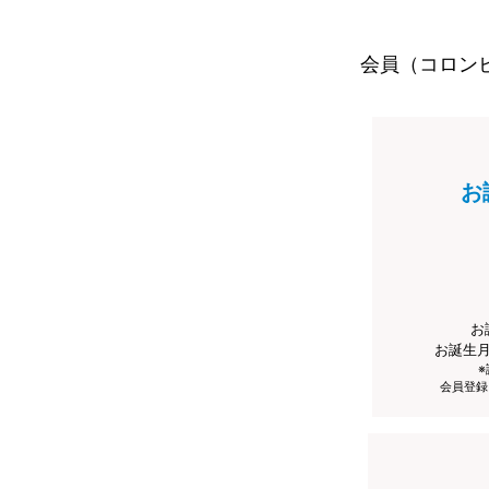
会員（コロン
お
お
お誕生
会員登録