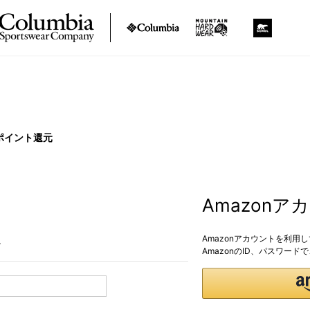
ポイント還元
Amazon
Amazonアカウントを利用
。
AmazonのID、パスワー