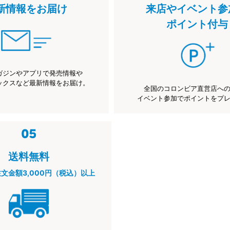
新情報をお届け
来店やイベント参
ポイント付与
ガジンやアプリで発売情報や
ックスなど最新情報をお届け。
全国のコロンビア直営店へ
イベント参加でポイントをプ
送料無料
注文金額3,000円（税込）以上