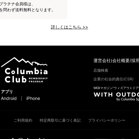
プラチナ会員様は、
を問わず送料無料となります。
詳しくはこちら >>
運営会社(会社概要/採用
店舗検索
企業の社会的責任(CSR)
WEBマガジン“ウィズアウトドア
アプリ
Android
iPhone
ご利用規約
特定商取引に基づく表記
プライバシーポリシー