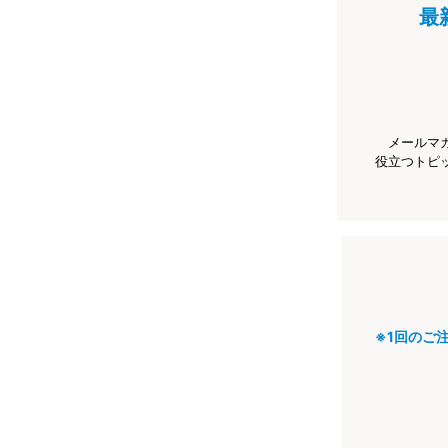
最
メールマ
役立つトピ
※1回のご