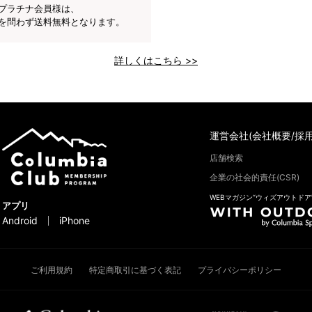
プラチナ会員様は、
を問わず送料無料となります。
詳しくはこちら >>
運営会社(会社概要/採用
店舗検索
企業の社会的責任(CSR)
WEBマガジン“ウィズアウトドア
アプリ
Android
iPhone
ご利用規約
特定商取引に基づく表記
プライバシーポリシー