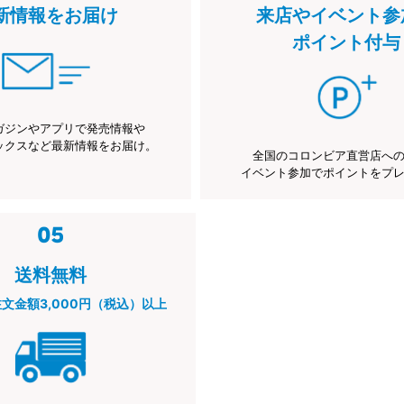
新情報をお届け
来店やイベント参
ポイント付与
ガジンやアプリで発売情報や
ックスなど最新情報をお届け。
全国のコロンビア直営店へ
イベント参加でポイントをプ
送料無料
注文金額3,000円（税込）以上