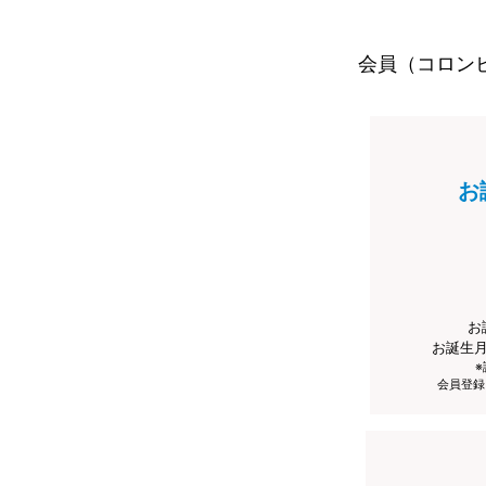
会員（コロン
お
お
お誕生
会員登録