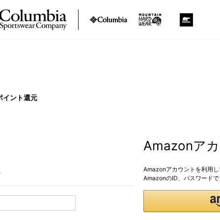
ポイント還元
Amazon
Amazonアカウントを利用
。
AmazonのID、パスワー