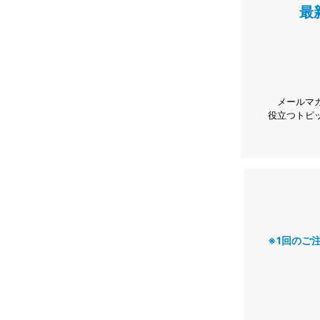
最
メールマ
役立つトピ
※1回のご