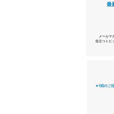
最
メールマ
役立つトピ
※1回のご