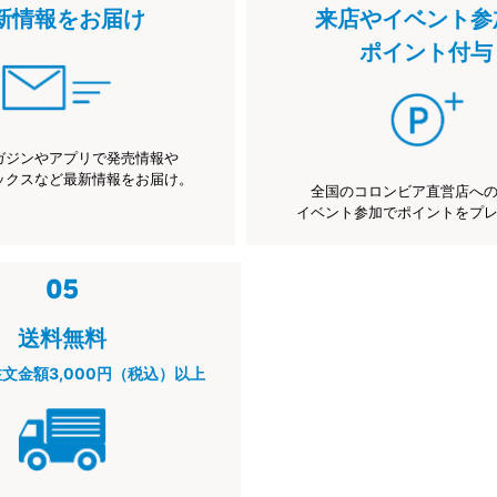
新情報をお届け
来店やイベント参
ポイント付与
ガジンやアプリで発売情報や
ックスなど最新情報をお届け。
全国のコロンビア直営店へ
イベント参加でポイントをプ
送料無料
注文金額3,000円（税込）以上