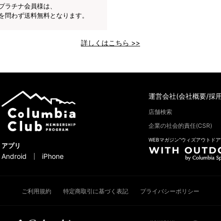
プラチナ会員様は、
を問わず送料無料となります。
詳しくはこちら >>
運営会社(会社概要/採用
店舗検索
企業の社会的責任(CSR)
WEBマガジン“ウィズアウトドア
アプリ
Android
iPhone
ご利用規約
特定商取引に基づく表記
プライバシーポリシー