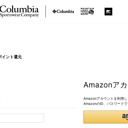
ポイント還元
Amazon
Amazonアカウントを利用
。
AmazonのID、パスワー