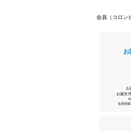
会員（コロン
お
お
お誕生
会員登録