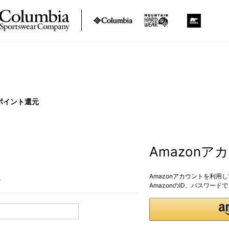
ポイント還元
Amazon
Amazonアカウントを利用
。
AmazonのID、パスワー