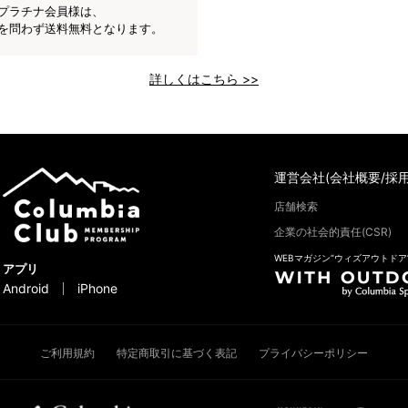
プラチナ会員様は、
を問わず送料無料となります。
詳しくはこちら >>
運営会社(会社概要/採用
店舗検索
企業の社会的責任(CSR)
WEBマガジン“ウィズアウトドア
アプリ
Android
iPhone
ご利用規約
特定商取引に基づく表記
プライバシーポリシー