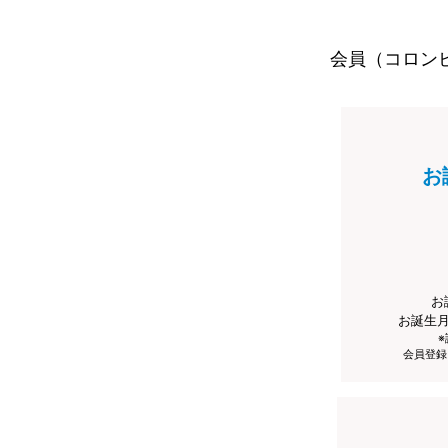
会員（コロン
お
お
お誕生
会員登録