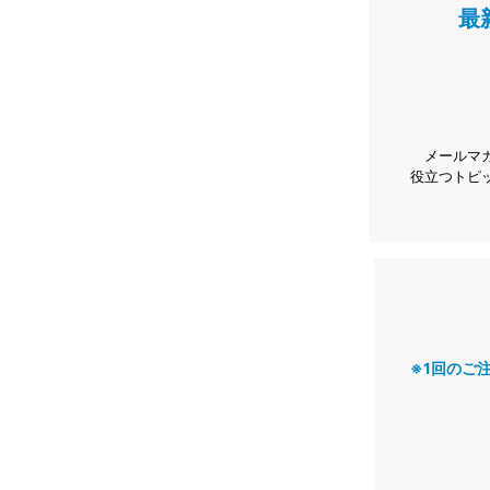
最
メールマ
役立つトピ
※1回のご