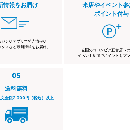
新情報をお届け
来店やイベント参
ポイント付与
ガジンやアプリで発売情報や
ックスなど最新情報をお届け。
全国のコロンビア直営店へ
イベント参加でポイントをプ
送料無料
注文金額3,000円（税込）以上