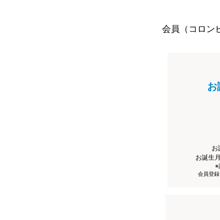
会員（コロン
お
お
お誕生
会員登録