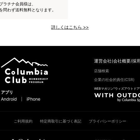
プラチナ会員様は、
を問わず送料無料となります。
詳しくはこちら >>
運営会社(会社概要/採用
店舗検索
企業の社会的責任(CSR)
WEBマガジン“ウィズアウトドア
アプリ
Android
iPhone
ご利用規約
特定商取引に基づく表記
プライバシーポリシー