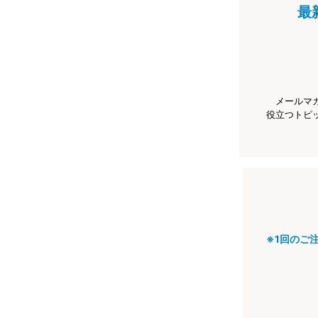
最
メールマ
役立つトピ
※1回のご