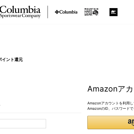
ポイント還元
Amazon
Amazonアカウントを利用
。
AmazonのID、パスワー