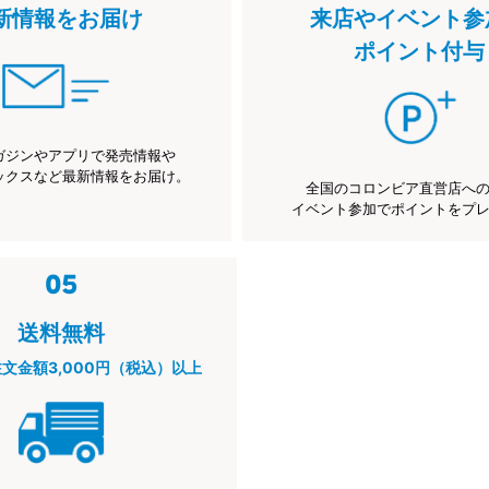
新情報をお届け
来店やイベント参
ポイント付与
ガジンやアプリで発売情報や
ックスなど最新情報をお届け。
全国のコロンビア直営店へ
イベント参加でポイントをプ
送料無料
注文金額3,000円（税込）以上