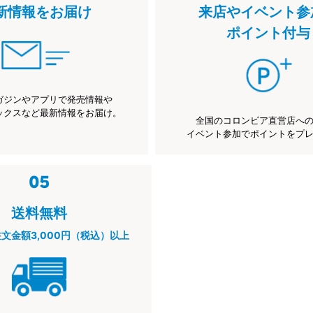
新情報をお届け
来店やイベント参
ポイント付与
ガジンやアプリで発売情報や
ックスなど最新情報をお届け。
全国のコロンビア直営店へ
イベント参加でポイントをプ
送料無料
注文金額3,000円（税込）以上