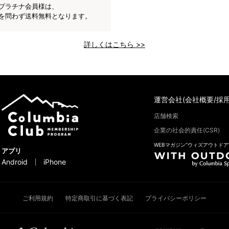
プラチナ会員様は、
を問わず送料無料となります。
詳しくはこちら >>
運営会社(会社概要/採用
店舗検索
企業の社会的責任(CSR)
WEBマガジン“ウィズアウトドア
アプリ
Android
iPhone
ご利用規約
特定商取引に基づく表記
プライバシーポリシー