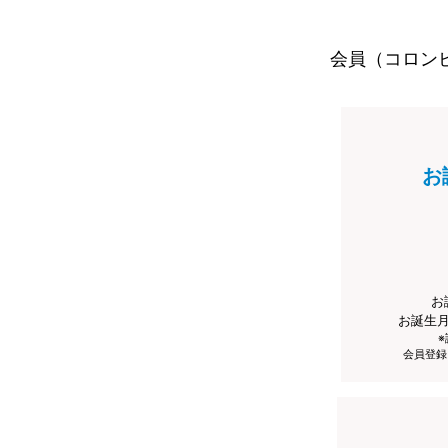
会員（コロン
お
お
お誕生
会員登録