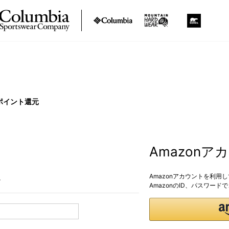
ポイント還元
Amazon
Amazonアカウントを利用
。
AmazonのID、パスワー