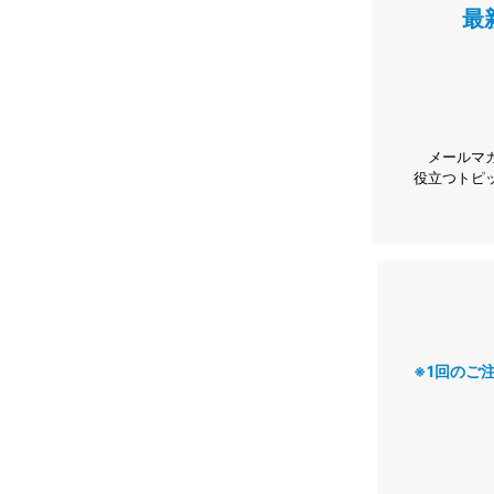
最
メールマ
役立つトピ
※1回のご