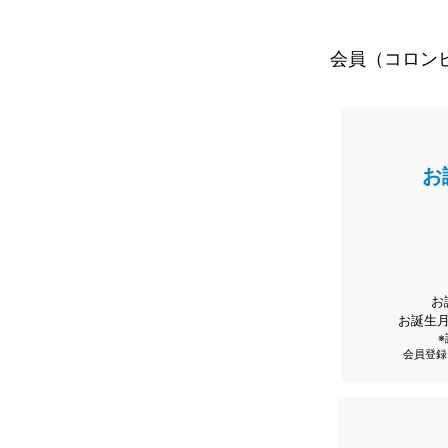
会員（コロン
お
お
お誕生
会員登録