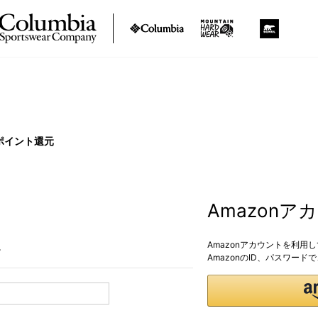
ポイント還元
Amazon
Amazonアカウントを利用
。
AmazonのID、パスワー