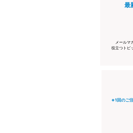
最
メールマ
役立つトピ
※1回のご