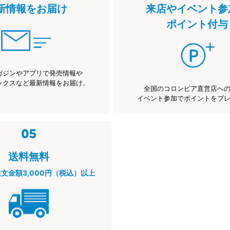
新情報をお届け
来店やイベント参
ポイント付与
ガジンやアプリで発売情報や
ックスなど最新情報をお届け。
全国のコロンビア直営店へ
イベント参加でポイントをプ
送料無料
注文金額3,000円（税込）以上