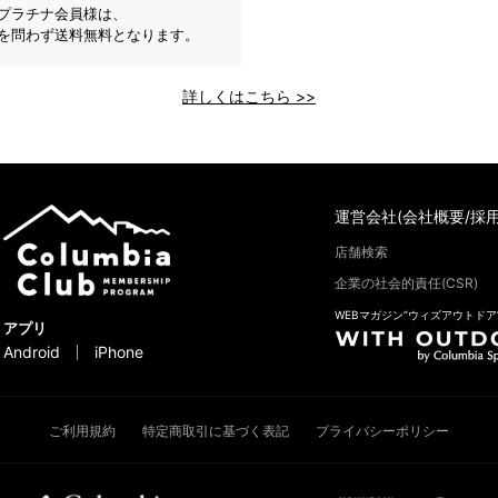
プラチナ会員様は、
を問わず送料無料となります。
詳しくはこちら >>
運営会社(会社概要/採用
店舗検索
企業の社会的責任(CSR)
WEBマガジン“ウィズアウトドア
アプリ
Android
iPhone
ご利用規約
特定商取引に基づく表記
プライバシーポリシー