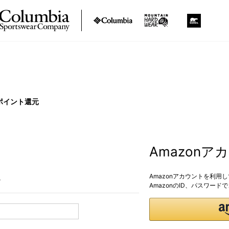
ポイント還元
Amazon
Amazonアカウントを利用
。
AmazonのID、パスワー