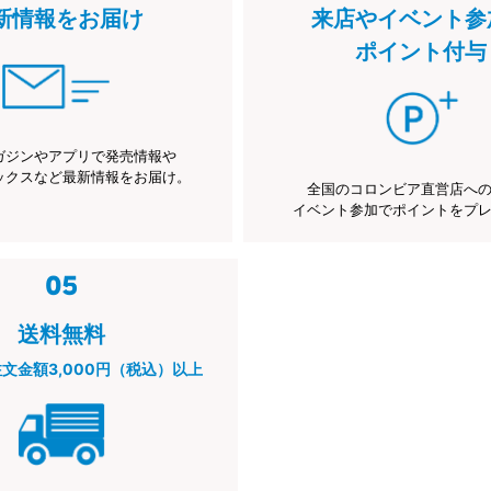
新情報をお届け
来店やイベント参
ポイント付与
ガジンやアプリで発売情報や
ックスなど最新情報をお届け。
全国のコロンビア直営店へ
イベント参加でポイントをプ
送料無料
注文金額3,000円（税込）以上