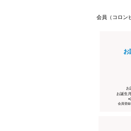
会員（コロン
お
お
お誕生
会員登録