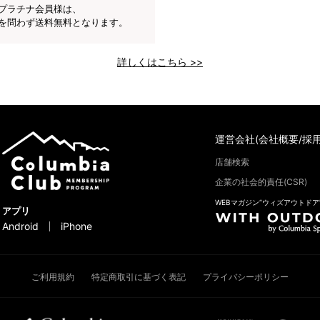
プラチナ会員様は、
を問わず送料無料となります。
詳しくはこちら >>
運営会社(会社概要/採用
店舗検索
企業の社会的責任(CSR)
WEBマガジン“ウィズアウトドア
アプリ
Android
iPhone
ご利用規約
特定商取引に基づく表記
プライバシーポリシー