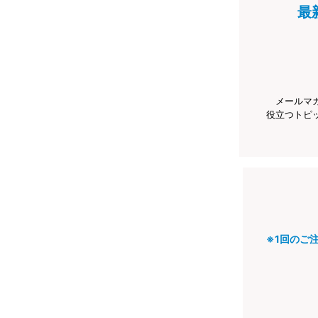
最
メールマ
役立つトピ
※1回のご