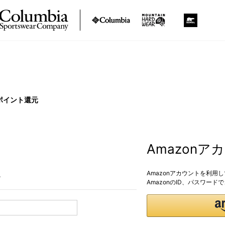
ポイント還元
Amazon
Amazonアカウントを利用
。
AmazonのID、パスワー