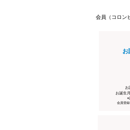
会員（コロン
お
お
お誕生
会員登録