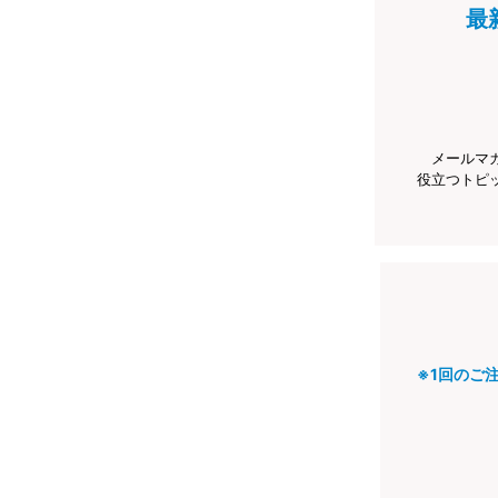
最
メールマ
役立つトピ
※1回のご