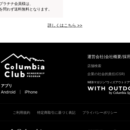
プラチナ会員様は、
を問わず送料無料となります。
詳しくはこちら >>
運営会社(会社概要/採用
店舗検索
企業の社会的責任(CSR)
WEBマガジン“ウィズアウトドア
アプリ
Android
iPhone
ご利用規約
特定商取引に基づく表記
プライバシーポリシー