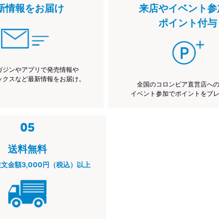
新情報をお届け
来店やイベント参
ポイント付与
ガジンやアプリで発売情報や
ックスなど最新情報をお届け。
全国のコロンビア直営店へ
イベント参加でポイントをプ
送料無料
注文金額3,000円（税込）以上