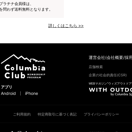
プラチナ会員様は、
を問わず送料無料となります。
詳しくはこちら >>
運営会社(会社概要/採用
店舗検索
企業の社会的責任(CSR)
WEBマガジン“ウィズアウトドア
アプリ
Android
iPhone
ご利用規約
特定商取引に基づく表記
プライバシーポリシー