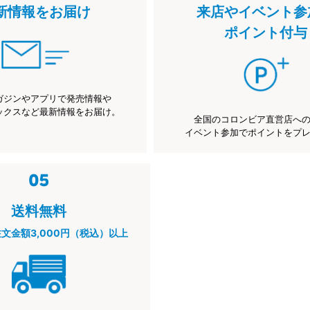
新情報をお届け
来店やイベント参
ポイント付与
ガジンやアプリで発売情報や
ックスなど最新情報をお届け。
全国のコロンビア直営店へ
イベント参加でポイントをプ
送料無料
注文金額3,000円（税込）以上