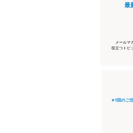
最
メールマ
役立つトピ
※1回のご