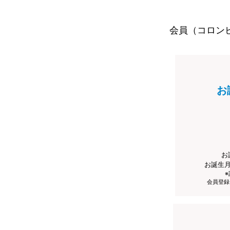
会員（コロン
お
お
お誕生
会員登録