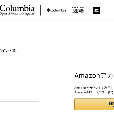
ポイント還元
Amazon
Amazonアカウントを利用
。
AmazonのID、パスワー