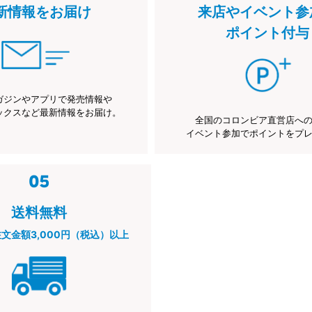
新情報をお届け
来店やイベント参
ポイント付与
ガジンやアプリで発売情報や
ックスなど最新情報をお届け。
全国のコロンビア直営店へ
イベント参加でポイントをプ
送料無料
注文金額3,000円（税込）以上