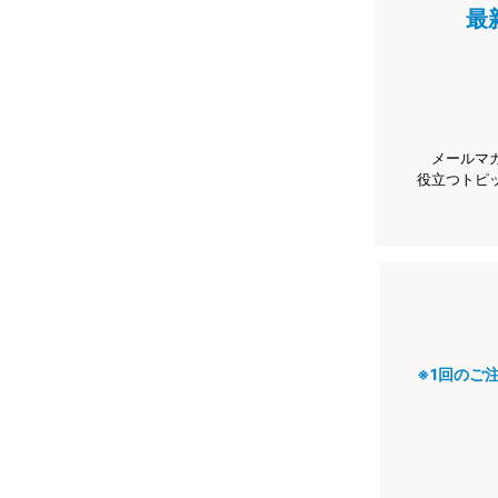
最
メールマ
役立つトピ
※1回のご