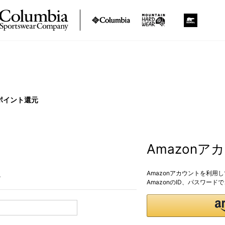
ポイント還元
Amazon
Amazonアカウントを利用
。
AmazonのID、パスワー