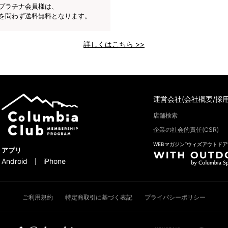
プラチナ会員様は、
を問わず送料無料となります。
詳しくはこちら >>
運営会社(会社概要/採用
店舗検索
企業の社会的責任(CSR)
WEBマガジン“ウィズアウトドア
アプリ
Android
iPhone
ご利用規約
特定商取引に基づく表記
プライバシーポリシー