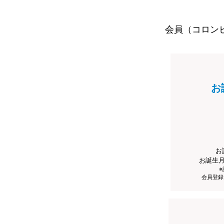
会員（コロン
お
お
お誕生
会員登録