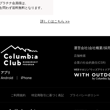
プラチナ会員様は、
を問わず送料無料となります。
詳しくはこちら >>
運営会社(会社概要/採用
店舗検索
企業の社会的責任(CSR)
WEBマガジン“ウィズアウトドア
アプリ
Android
iPhone
ご利用規約
特定商取引に基づく表記
プライバシーポリシー