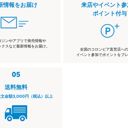
新情報をお届け
来店やイベント参
ポイント付与
ガジンやアプリで発売情報や
ックスなど最新情報をお届け。
全国のコロンビア直営店へ
イベント参加でポイントをプ
送料無料
注文金額3,000円（税込）以上