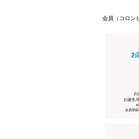
会員（コロン
お
お
お誕生
会員登録