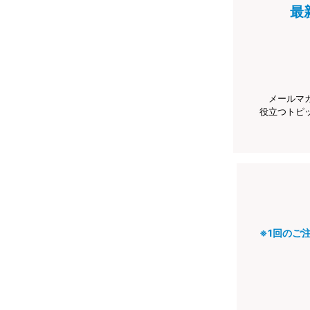
最
メールマ
役立つトピ
※1回のご