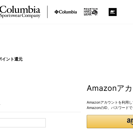
ポイント還元
Amazon
Amazonアカウントを利用
。
AmazonのID、パスワー