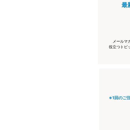
最
メールマ
役立つトピ
※1回のご