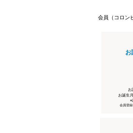
会員（コロン
お
お
お誕生
会員登録