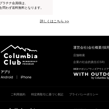
プラチナ会員様は、
を問わず送料無料となります。
詳しくはこちら >>
運営会社(会社概要/採用
店舗検索
企業の社会的責任(CSR)
WEBマガジン“ウィズアウトドア
アプリ
Android
iPhone
ご利用規約
特定商取引に基づく表記
プライバシーポリシー