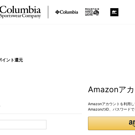
ポイント還元
Amazon
Amazonアカウントを利用
。
AmazonのID、パスワー