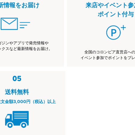
新情報をお届け
来店やイベント参
ポイント付与
ガジンやアプリで発売情報や
ックスなど最新情報をお届け。
全国のコロンビア直営店へ
イベント参加でポイントをプ
送料無料
注文金額3,000円（税込）以上