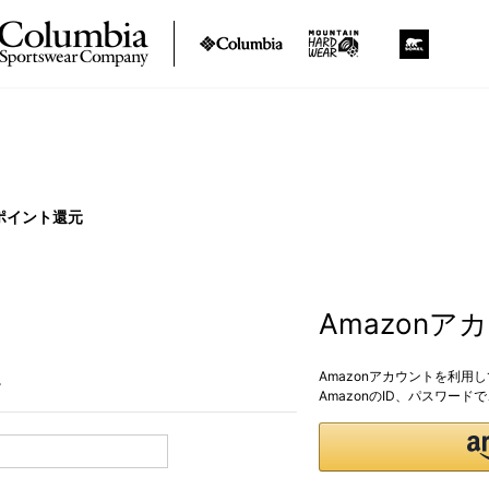
ポイント還元
Amazon
Amazonアカウントを利用
。
AmazonのID、パスワー