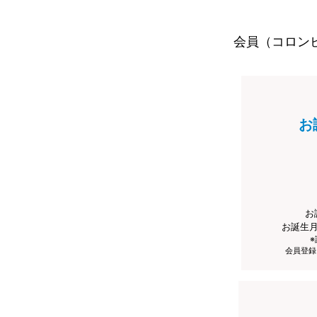
会員（コロン
お
お
お誕生
会員登録