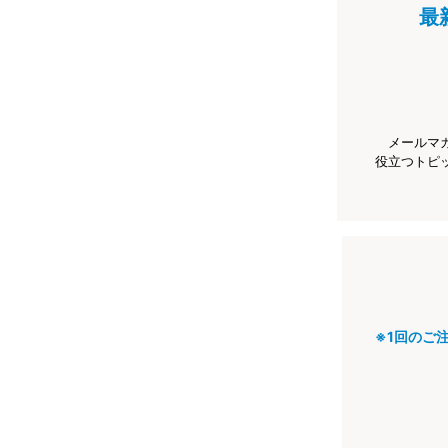
最
メールマ
役立つトピ
※1回のご