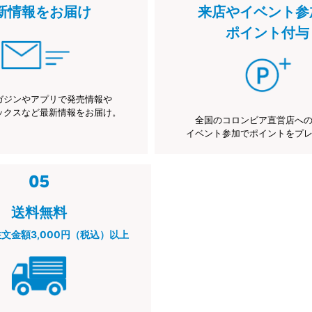
新情報をお届け
来店やイベント参
ポイント付与
ガジンやアプリで発売情報や
ックスなど最新情報をお届け。
全国のコロンビア直営店へ
イベント参加でポイントをプ
送料無料
注文金額3,000円（税込）以上