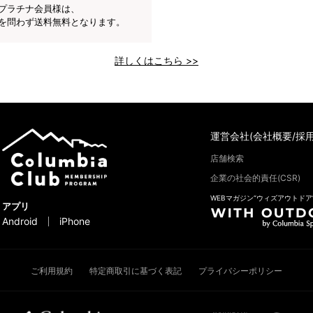
プラチナ会員様は、
を問わず送料無料となります。
詳しくはこちら >>
運営会社(会社概要/採用
店舗検索
企業の社会的責任(CSR)
WEBマガジン“ウィズアウトドア
アプリ
Android
iPhone
ご利用規約
特定商取引に基づく表記
プライバシーポリシー