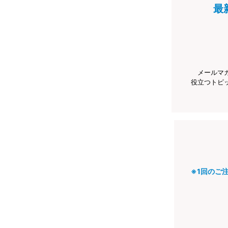
最
メールマ
役立つトピ
※1回のご