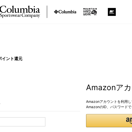
ポイント還元
Amazon
Amazonアカウントを利用
。
AmazonのID、パスワー