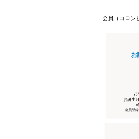
会員（コロン
お
お
お誕生
会員登録