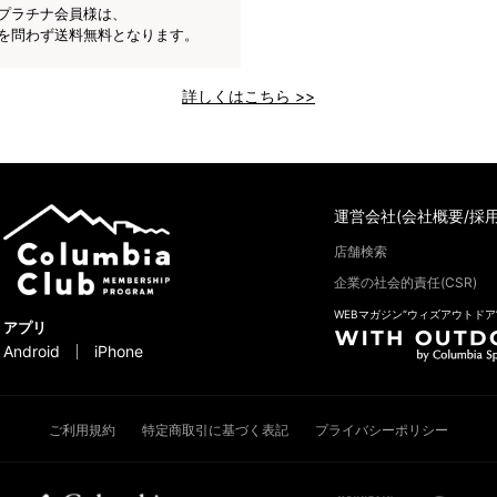
プラチナ会員様は、
を問わず送料無料となります。
詳しくはこちら >>
運営会社(会社概要/採用
店舗検索
企業の社会的責任(CSR)
WEBマガジン“ウィズアウトドア
アプリ
Android
iPhone
ご利用規約
特定商取引に基づく表記
プライバシーポリシー