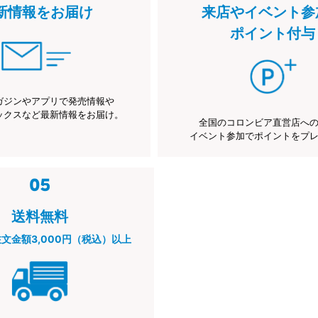
新情報をお届け
来店やイベント参
ポイント付与
ガジンやアプリで発売情報や
ックスなど最新情報をお届け。
全国のコロンビア直営店へ
イベント参加でポイントをプ
送料無料
注文金額3,000円（税込）以上