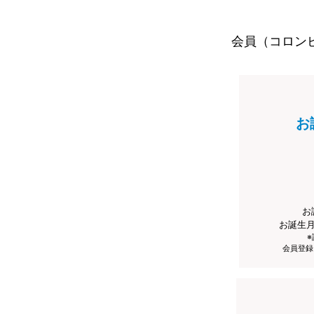
会員（コロン
お
お
お誕生
会員登録