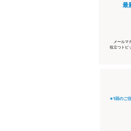
最
メールマ
役立つトピ
※1回のご