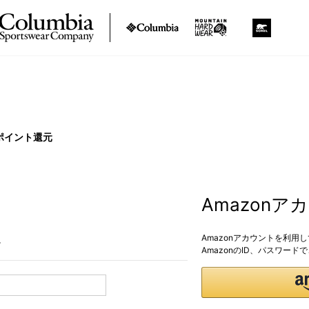
ポイント還元
Amazon
Amazonアカウントを利用
。
AmazonのID、パスワー