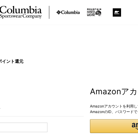
ポイント還元
Amazon
Amazonアカウントを利用
。
AmazonのID、パスワー