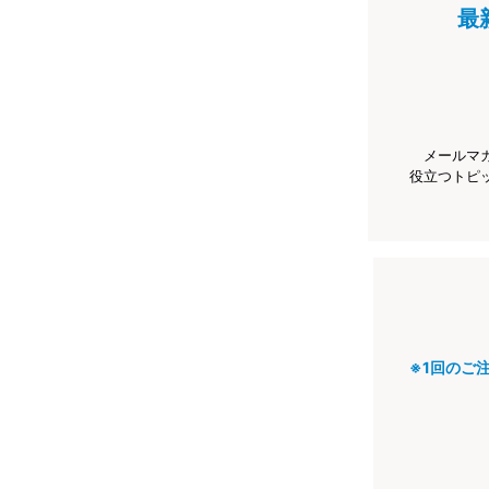
最
メールマ
役立つトピ
※1回のご