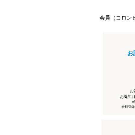
会員（コロン
お
お
お誕生
会員登録