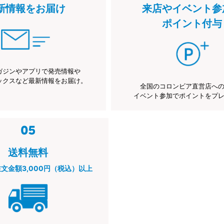
新情報をお届け
来店やイベント参
ポイント付与
ガジンやアプリで発売情報や
ックスなど最新情報をお届け。
全国のコロンビア直営店へ
イベント参加でポイントをプ
送料無料
注文金額3,000円（税込）以上