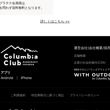
プラチナ会員様は、
を問わず送料無料となります。
詳しくはこちら >>
運営会社(会社概要/採用
店舗検索
企業の社会的責任(CSR)
WEBマガジン“ウィズアウトドア
アプリ
Android
iPhone
ご利用規約
特定商取引に基づく表記
プライバシーポリシー