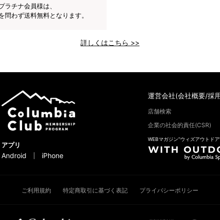
プラチナ会員様は、
を問わず送料無料となります。
詳しくはこちら >>
運営会社(会社概要/採用
店舗検索
企業の社会的責任(CSR)
WEBマガジン“ウィズアウトドア
アプリ
Android
iPhone
ご利用規約
特定商取引に基づく表記
プライバシーポリシー