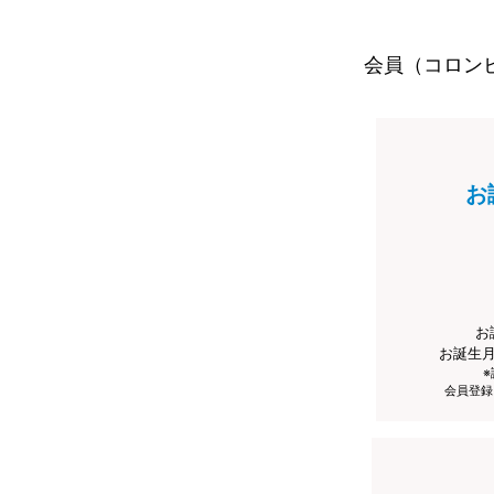
会員（コロン
お
お
お誕生
会員登録