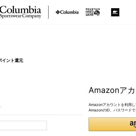
ポイント還元
Amazon
Amazonアカウントを利用
。
AmazonのID、パスワー