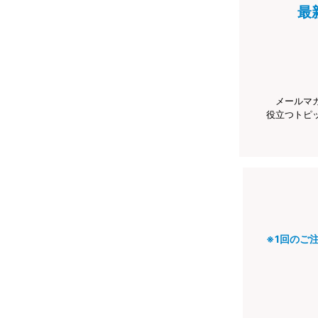
最
メールマ
役立つトピ
※1回のご