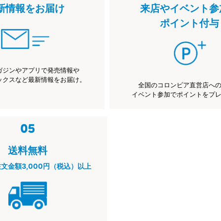
新情報をお届け
来店やイベント参
ポイント付与
ガジンやアプリで発売情報や
ックスなど最新情報をお届け。
全国のコロンビア直営店へ
イベント参加でポイントをプ
送料無料
注文金額3,000円（税込）以上