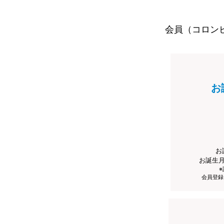
会員（コロン
お
お
お誕生
会員登録