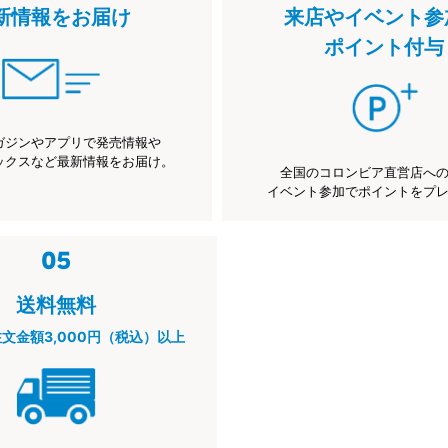
新情報をお届け
来店やイベント参
ポイント付与
ガジンやアプリで発売情報や
ックスなど最新情報をお届け。
全国のコロンビア直営店へ
イベント参加でポイントをプ
送料無料
注文金額3,000円（税込）以上