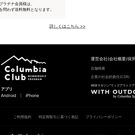
プラチナ会員様は、
を問わず送料無料となります。
詳しくはこちら >>
運営会社(会社概要/採用
店舗検索
企業の社会的責任(CSR)
WEBマガジン“ウィズアウトドア
アプリ
Android
iPhone
ご利用規約
特定商取引に基づく表記
プライバシーポリシー