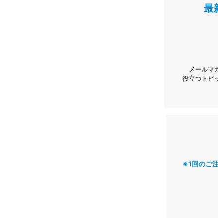
最
メールマ
役立つトピ
※1回のご