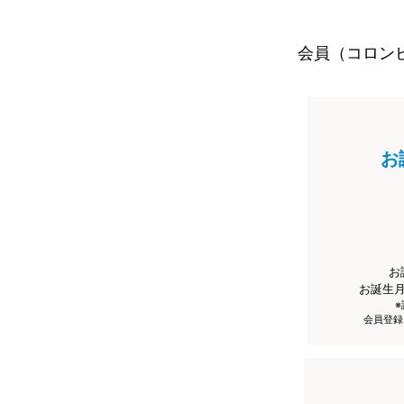
会員（コロン
お
お
お誕生
会員登録