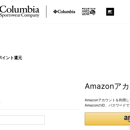
ポイント還元
Amazon
Amazonアカウントを利用
。
AmazonのID、パスワー