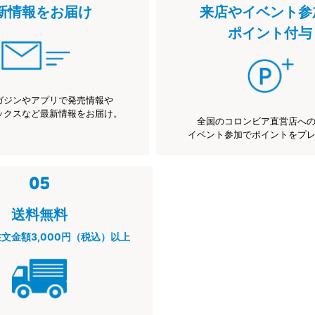
新情報をお届け
来店やイベント参
ポイント付与
ガジンやアプリで発売情報や
ックスなど最新情報をお届け。
全国のコロンビア直営店へ
イベント参加でポイントをプ
送料無料
注文金額3,000円（税込）以上