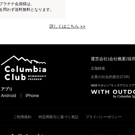
プラチナ会員様は、
を問わず送料無料となります。
詳しくはこちら >>
運営会社(会社概要/採用
店舗検索
企業の社会的責任(CSR)
WEBマガジン“ウィズアウトドア
アプリ
Android
iPhone
ご利用規約
特定商取引に基づく表記
プライバシーポリシー