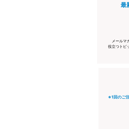
最
メールマ
役立つトピ
※1回のご