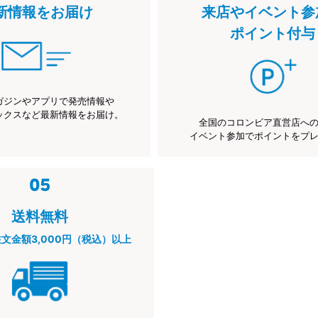
新情報をお届け
来店やイベント参
ポイント付与
ガジンやアプリで発売情報や
ックスなど最新情報をお届け。
全国のコロンビア直営店へ
イベント参加でポイントをプ
送料無料
注文金額3,000円（税込）以上