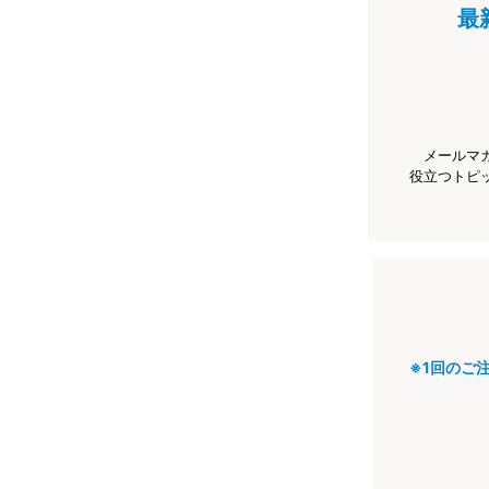
最
メールマ
役立つトピ
※1回のご