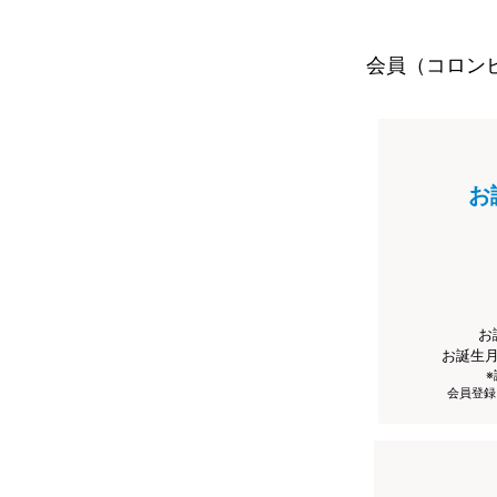
会員（コロン
お
お
お誕生
会員登録