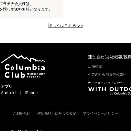
プラチナ会員様は、
を問わず送料無料となります。
詳しくはこちら >>
運営会社(会社概要/採用
店舗検索
企業の社会的責任(CSR)
WEBマガジン“ウィズアウトドア
アプリ
Android
iPhone
ご利用規約
特定商取引に基づく表記
プライバシーポリシー