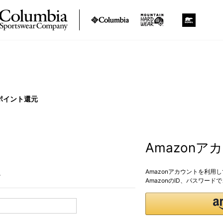
ポイント還元
Amazon
Amazonアカウントを利用
。
AmazonのID、パスワー