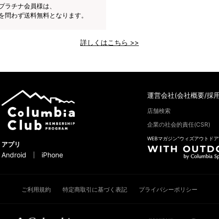
プラチナ会員様は、
を問わず送料無料となります。
詳しくはこちら >>
運営会社(会社概要/採用
店舗検索
企業の社会的責任(CSR)
WEBマガジン“ウィズアウトドア
アプリ
Android
iPhone
ご利用規約
特定商取引に基づく表記
プライバシーポリシー