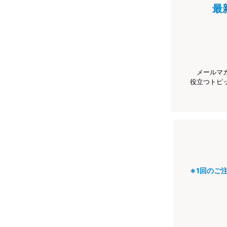
最
メールマ
役立つトピ
※1回のご