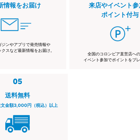
新情報をお届け
来店やイベント参
ポイント付与
ガジンやアプリで発売情報や
ックスなど最新情報をお届け。
全国のコロンビア直営店へ
イベント参加でポイントをプ
送料無料
注文金額3,000円（税込）以上