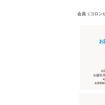
会員（コロン
お
お
お誕生
会員登録