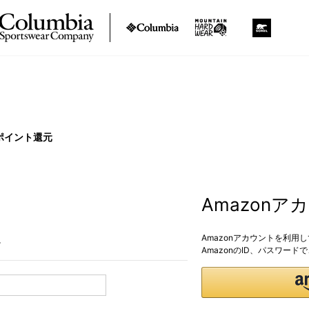
ポイント還元
Amazon
Amazonアカウントを利用
。
AmazonのID、パスワー