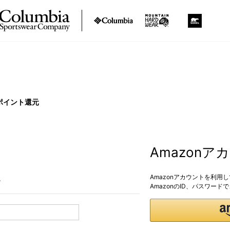
ポイント還元
Amazon
Amazonアカウントを利用
。
AmazonのID、パスワー