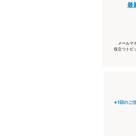
最
メールマ
役立つトピ
※1回のご