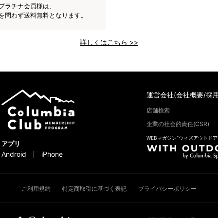
プラチナ会員様は、
を問わず送料無料となります。
詳しくはこちら >>
運営会社(会社概要/採用
店舗検索
企業の社会的責任(CSR)
WEBマガジン“ウィズアウトドア
アプリ
Android
iPhone
ご利用規約
特定商取引に基づく表記
プライバシーポリシー