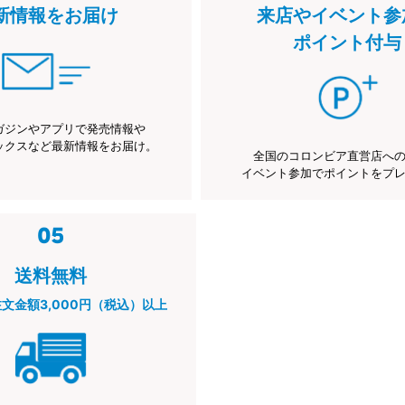
新情報をお届け
来店やイベント参
ポイント付与
ガジンやアプリで発売情報や
ックスなど最新情報をお届け。
全国のコロンビア直営店へ
イベント参加でポイントをプ
送料無料
注文金額3,000円（税込）以上