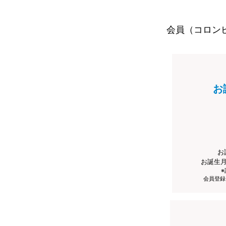
会員（コロン
お
お
お誕生
会員登録