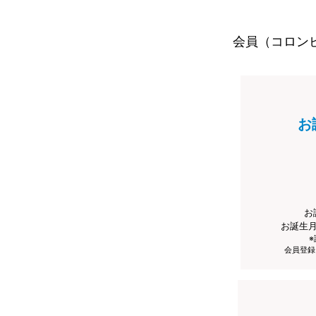
会員（コロン
お
お
お誕生
会員登録