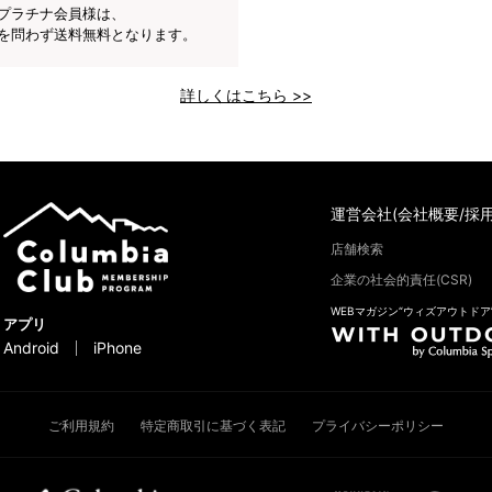
プラチナ会員様は、
を問わず送料無料となります。
詳しくはこちら >>
運営会社(会社概要/採用
店舗検索
企業の社会的責任(CSR)
WEBマガジン“ウィズアウトドア
アプリ
Android
iPhone
ご利用規約
特定商取引に基づく表記
プライバシーポリシー