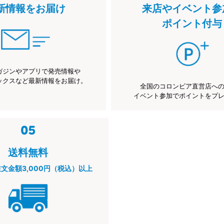
新情報をお届け
来店やイベント参
ポイント付与
ガジンやアプリで発売情報や
ックスなど最新情報をお届け。
全国のコロンビア直営店へ
イベント参加でポイントをプ
送料無料
注文金額3,000円（税込）以上