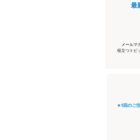
最
メールマ
役立つトピ
※1回のご