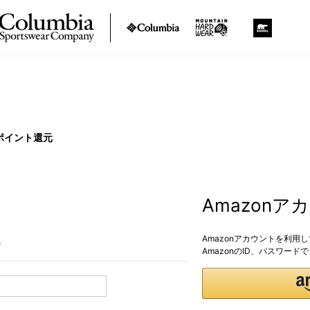
ポイント還元
Amazon
Amazonアカウントを利用
。
AmazonのID、パスワー