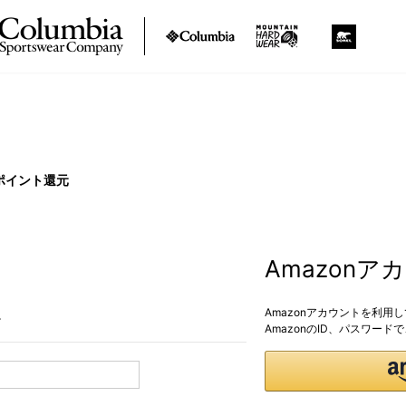
ポイント還元
Amazon
Amazonアカウントを利用
。
AmazonのID、パスワー