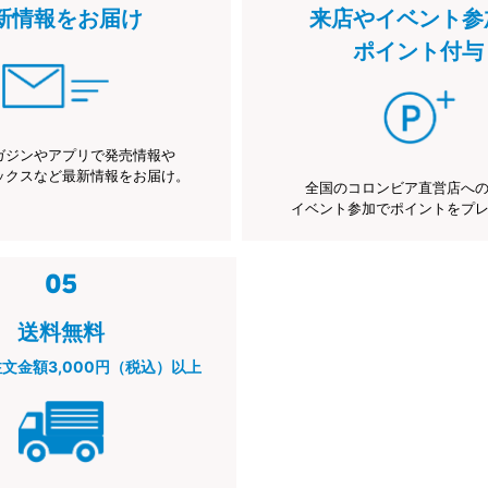
新情報をお届け
来店やイベント参
ポイント付与
ガジンやアプリで発売情報や
ックスなど最新情報をお届け。
全国のコロンビア直営店へ
イベント参加でポイントをプ
送料無料
注文金額3,000円（税込）以上