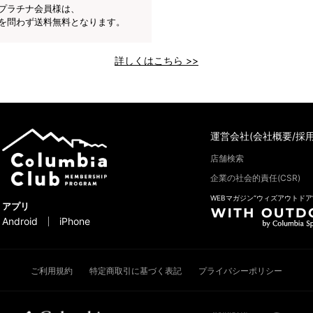
プラチナ会員様は、
を問わず送料無料となります。
詳しくはこちら >>
運営会社(会社概要/採用
店舗検索
企業の社会的責任(CSR)
WEBマガジン“ウィズアウトドア
アプリ
Android
iPhone
ご利用規約
特定商取引に基づく表記
プライバシーポリシー