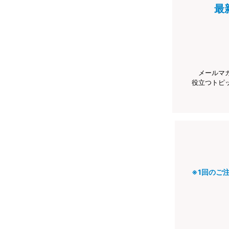
最
メールマ
役立つトピ
※1回のご