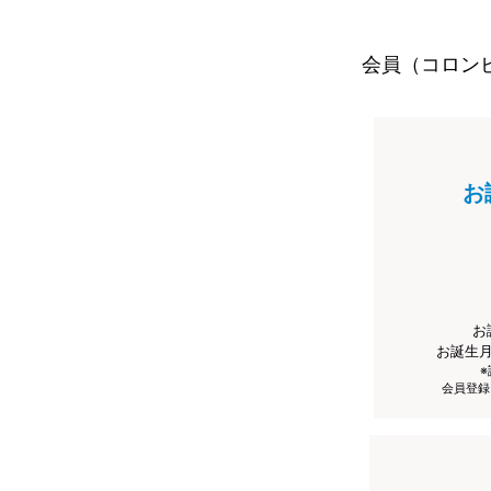
会員（コロン
お
お
お誕生
会員登録