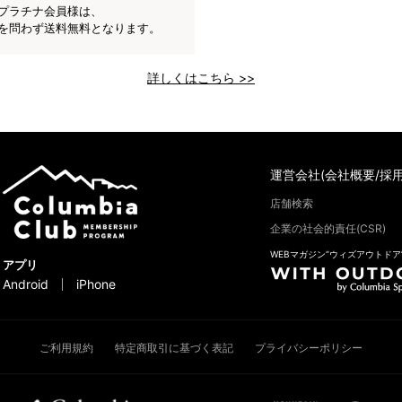
プラチナ会員様は、
を問わず送料無料となります。
詳しくはこちら >>
運営会社(会社概要/採用
店舗検索
企業の社会的責任(CSR)
WEBマガジン“ウィズアウトドア
アプリ
Android
iPhone
ご利用規約
特定商取引に基づく表記
プライバシーポリシー