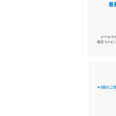
最
メールマ
役立つトピ
※1回のご