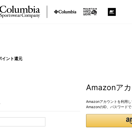
ポイント還元
Amazon
Amazonアカウントを利用
。
AmazonのID、パスワー