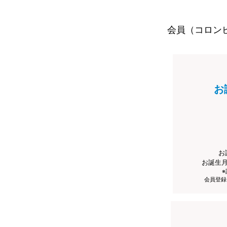
会員（コロン
お
お
お誕生
会員登録