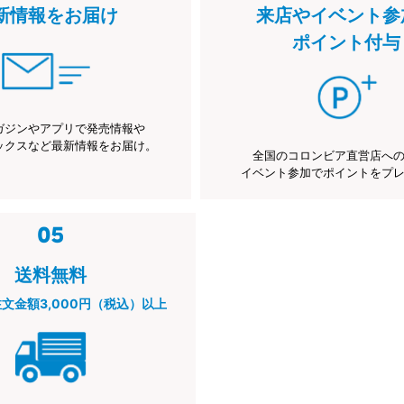
新情報をお届け
来店やイベント参
ポイント付与
ガジンやアプリで発売情報や
ックスなど最新情報をお届け。
全国のコロンビア直営店へ
イベント参加でポイントをプ
送料無料
注文金額3,000円（税込）以上