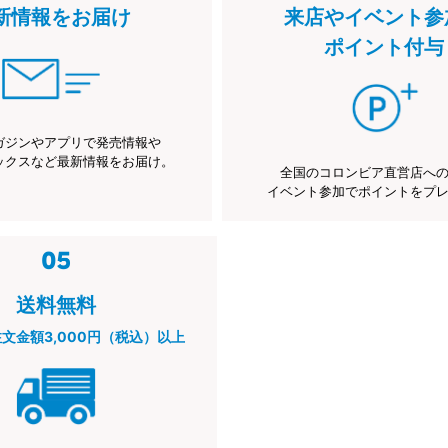
新情報をお届け
来店やイベント参
ポイント付与
ガジンやアプリで発売情報や
ックスなど最新情報をお届け。
全国のコロンビア直営店へ
イベント参加でポイントをプ
送料無料
注文金額3,000円（税込）以上