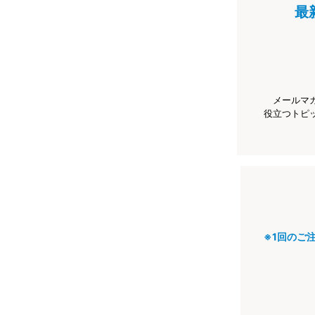
最
メールマ
役立つトピ
※1回のご