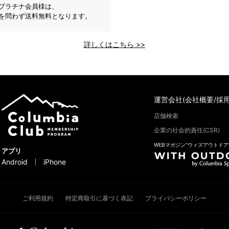
プラチナ会員様は、
を問わず送料無料となります。
詳しくはこちら >>
運営会社(会社概要/採用
店舗検索
企業の社会的責任(CSR)
WEBマガジン“ウィズアウトドア
アプリ
Android
iPhone
ご利用規約
特定商取引に基づく表記
プライバシーポリシー