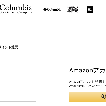
ポイント還元
Amazon
Amazonアカウントを利用
。
AmazonのID、パスワー