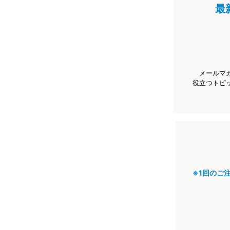
最
メールマ
役立つトピ
※1回のご