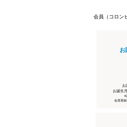
会員（コロン
お
お
お誕生
会員登録