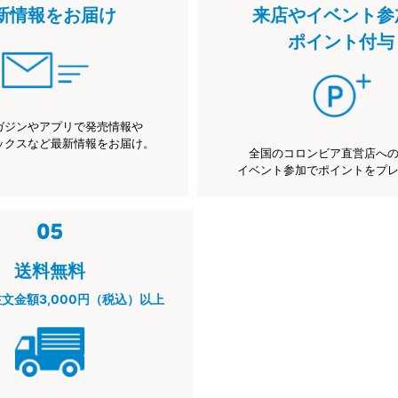
新情報をお届け
来店やイベント参
ポイント付与
ガジンやアプリで発売情報や
ックスなど最新情報をお届け。
全国のコロンビア直営店へ
イベント参加でポイントをプ
送料無料
注文金額3,000円（税込）以上