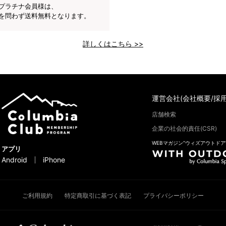
プラチナ会員様は、
を問わず送料無料となります。
詳しくはこちら >>
運営会社(会社概要/採用
店舗検索
企業の社会的責任(CSR)
WEBマガジン“ウィズアウトドア
アプリ
Android
iPhone
ご利用規約
特定商取引に基づく表記
プライバシーポリシー