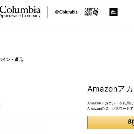
ポイント還元
Amazon
Amazonアカウントを利用
。
AmazonのID、パスワー