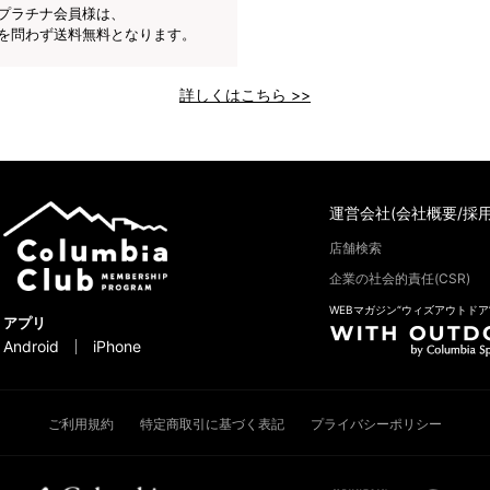
プラチナ会員様は、
を問わず送料無料となります。
詳しくはこちら >>
運営会社(会社概要/採用
店舗検索
企業の社会的責任(CSR)
WEBマガジン“ウィズアウトドア
アプリ
Android
iPhone
ご利用規約
特定商取引に基づく表記
プライバシーポリシー