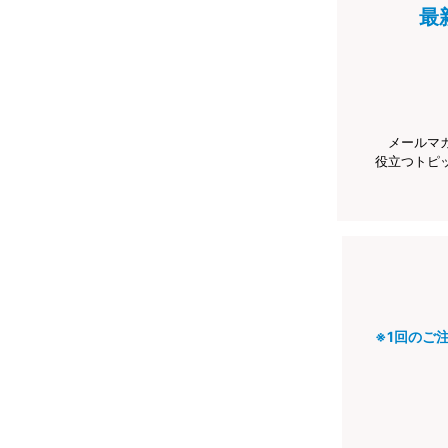
最
メールマ
役立つトピ
※1回のご