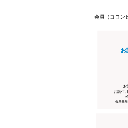
会員（コロン
お
お
お誕生
会員登録