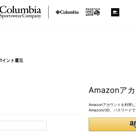
ポイント還元
Amazon
Amazonアカウントを利用
。
AmazonのID、パスワー