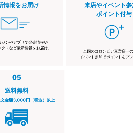
新情報をお届け
来店やイベント参
ポイント付与
ガジンやアプリで発売情報や
ックスなど最新情報をお届け。
全国のコロンビア直営店へ
イベント参加でポイントをプ
送料無料
注文金額3,000円（税込）以上