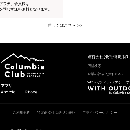
プラチナ会員様は、
を問わず送料無料となります。
詳しくはこちら >>
運営会社(会社概要/採用
店舗検索
企業の社会的責任(CSR)
WEBマガジン“ウィズアウトドア
アプリ
Android
iPhone
ご利用規約
特定商取引に基づく表記
プライバシーポリシー