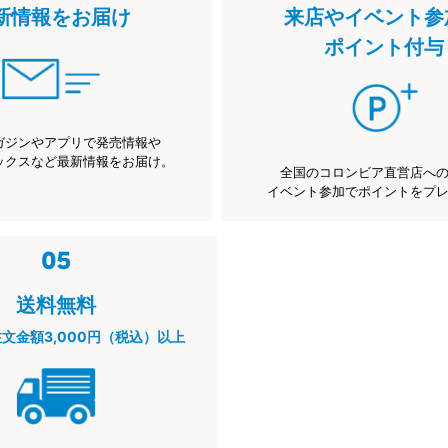
新情報をお届け
来店やイベント参
ポイント付与
ガジンやアプリで発売情報や
ックスなど最新情報をお届け。
全国のコロンビア直営店へ
イベント参加でポイントをプ
送料無料
注文金額3,000円（税込）以上