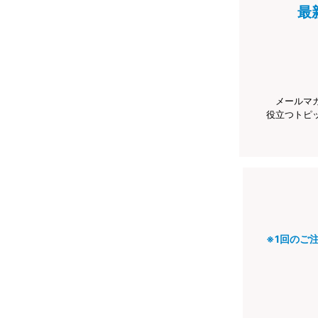
最
メールマ
役立つトピ
※1回のご