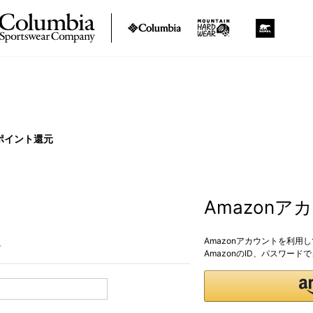
ポイント還元
Amazon
Amazonアカウントを利用
。
AmazonのID、パスワー