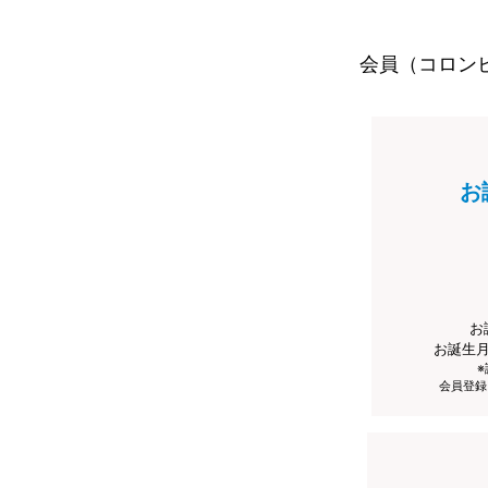
会員（コロン
お
お
お誕生
会員登録