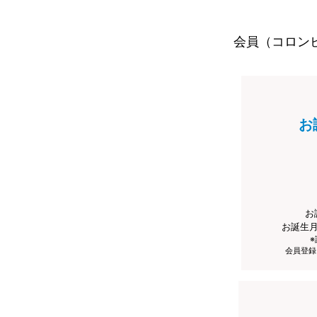
会員（コロン
お
お
お誕生
会員登録