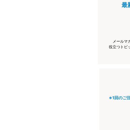
最
メールマ
役立つトピ
※1回のご