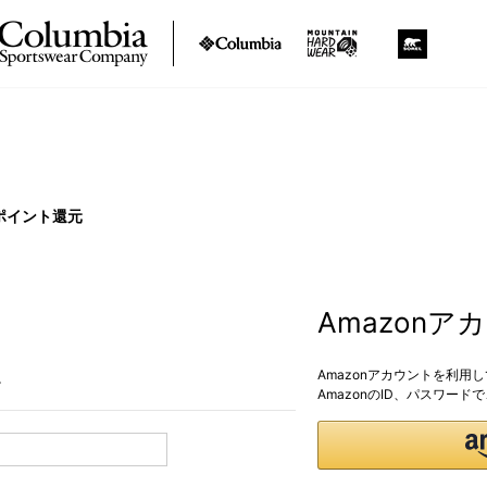
ポイント還元
Amazon
Amazonアカウントを利用
。
AmazonのID、パスワー