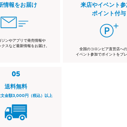
新情報をお届け
来店やイベント参
ポイント付与
ガジンやアプリで発売情報や
ックスなど最新情報をお届け。
全国のコロンビア直営店へ
イベント参加でポイントをプ
送料無料
注文金額3,000円（税込）以上