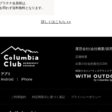
プラチナ会員様は、
を問わず送料無料となります。
詳しくはこちら >>
運営会社(会社概要/採用
店舗検索
企業の社会的責任(CSR)
WEBマガジン“ウィズアウトドア
アプリ
Android
iPhone
ご利用規約
特定商取引に基づく表記
プライバシーポリシー