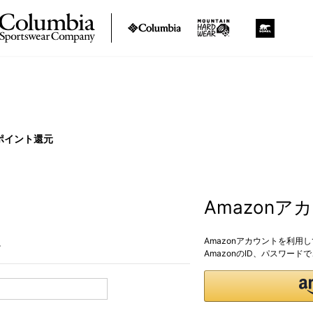
ポイント還元
Amazon
Amazonアカウントを利用
。
AmazonのID、パスワー