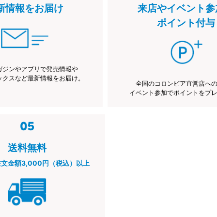
新情報をお届け
来店やイベント参
ポイント付与
ガジンやアプリで発売情報や
ックスなど最新情報をお届け。
全国のコロンビア直営店へ
イベント参加でポイントをプ
送料無料
注文金額3,000円（税込）以上