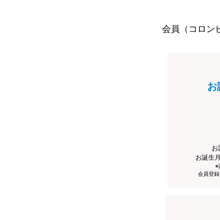
会員（コロン
お
お
お誕生
会員登録