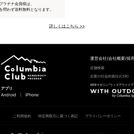
プラチナ会員様は、
を問わず送料無料となります。
詳しくはこちら >>
運営会社(会社概要/採用
店舗検索
企業の社会的責任(CSR)
WEBマガジン“ウィズアウトドア
アプリ
Android
iPhone
ご利用規約
特定商取引に基づく表記
プライバシーポリシー