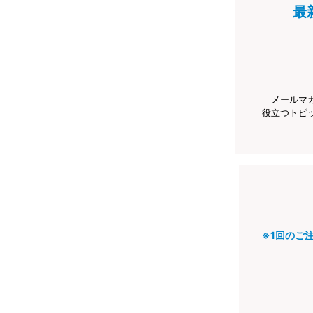
最
メールマ
役立つトピ
※1回のご