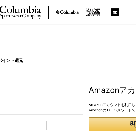
ポイント還元
Amazon
Amazonアカウントを利用
。
AmazonのID、パスワー