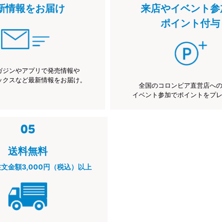
新情報をお届け
来店やイベント参
ポイント付与
ガジンやアプリで発売情報や
ックスなど最新情報をお届け。
全国のコロンビア直営店へ
イベント参加でポイントをプ
送料無料
注文金額3,000円（税込）以上