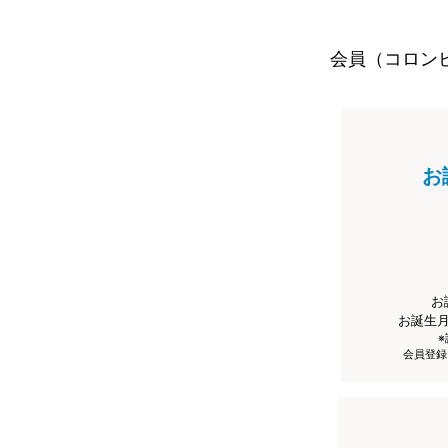
会員（コロン
お
お
お誕生
会員登録