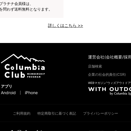
プラチナ会員様は、
を問わず送料無料となります。
詳しくはこちら >>
運営会社(会社概要/採用
店舗検索
企業の社会的責任(CSR)
WEBマガジン“ウィズアウトドア
アプリ
Android
iPhone
ご利用規約
特定商取引に基づく表記
プライバシーポリシー