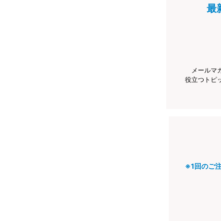
最
メールマ
役立つトピ
※1回のご