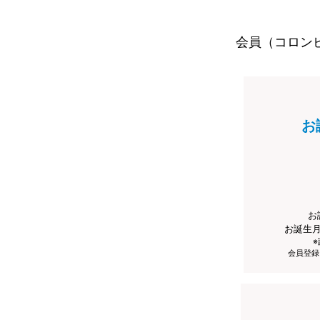
会員（コロン
お
お
お誕生
会員登録