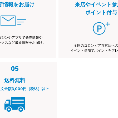
新情報をお届け
来店やイベント参
ポイント付与
ガジンやアプリで発売情報や
ックスなど最新情報をお届け。
全国のコロンビア直営店へ
イベント参加でポイントをプ
送料無料
注文金額3,000円（税込）以上