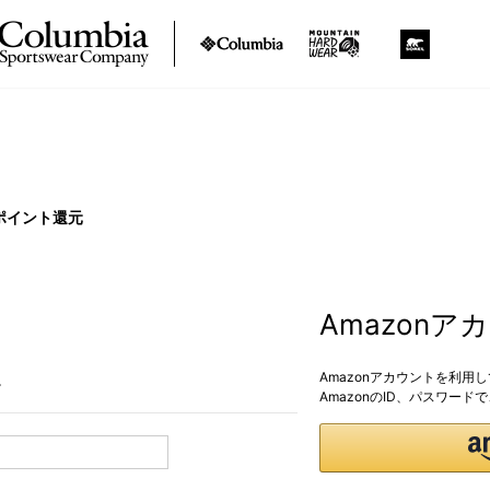
ポイント還元
Amazon
Amazonアカウントを利用
。
AmazonのID、パスワー