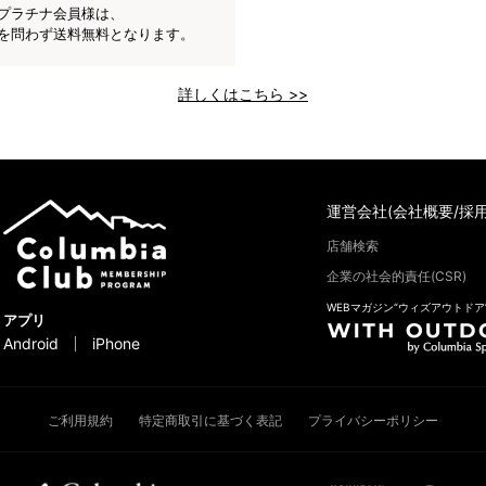
プラチナ会員様は、
を問わず送料無料となります。
詳しくはこちら >>
運営会社(会社概要/採用
店舗検索
企業の社会的責任(CSR)
WEBマガジン“ウィズアウトドア
アプリ
Android
iPhone
ご利用規約
特定商取引に基づく表記
プライバシーポリシー