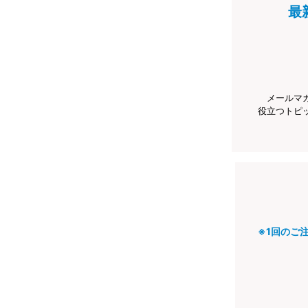
最
メールマ
役立つトピ
※1回のご